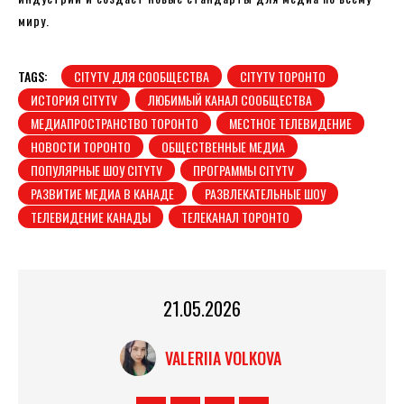
миру.
TAGS:
CITYTV ДЛЯ СООБЩЕСТВА
CITYTV ТОРОНТО
ИСТОРИЯ CITYTV
ЛЮБИМЫЙ КАНАЛ СООБЩЕСТВА
МЕДИАПРОСТРАНСТВО ТОРОНТО
МЕСТНОЕ ТЕЛЕВИДЕНИЕ
НОВОСТИ ТОРОНТО
ОБЩЕСТВЕННЫЕ МЕДИА
ПОПУЛЯРНЫЕ ШОУ CITYTV
ПРОГРАММЫ CITYTV
РАЗВИТИЕ МЕДИА В КАНАДЕ
РАЗВЛЕКАТЕЛЬНЫЕ ШОУ
ТЕЛЕВИДЕНИЕ КАНАДЫ
ТЕЛЕКАНАЛ ТОРОНТО
21.05.2026
VALERIIA VOLKOVA