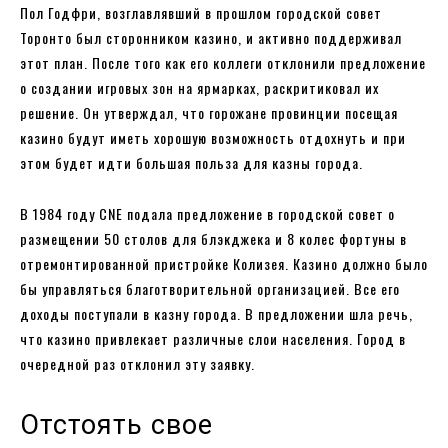
Пол Годфри, возглавлявший в прошлом городской совет
Торонто был сторонником казино, и активно поддерживал
этот план. После того как его коллеги отклонили предложение
о создании игровых зон на ярмарках, раскритиковал их
решение. Он утверждал, что горожане провинции посещая
казино будут иметь хорошую возможность отдохнуть и при
этом будет идти большая польза для казны города.
В 1984 году CNE подала предложение в городской совет о
размещении 50 столов для блэкджека и 8 колес фортуны в
отремонтированной пристройке Колизея. Казино должно было
бы управляться благотворительной организацией. Все его
доходы поступали в казну города. В предложении шла речь,
что казино привлекает различные слои населения. Город в
очередной раз отклонил эту заявку.
Отстоять свое