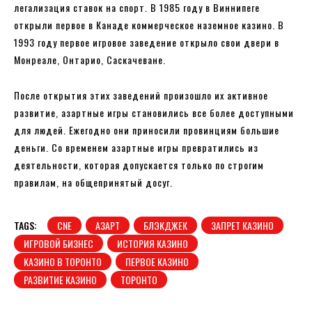
легализация ставок на спорт. В 1985 году в Виннипеге
открыли первое в Канаде коммерческое наземное казино. В
1993 году первое игровое заведение открыло свои двери в
Монреале, Онтарио, Саскачеване.
После открытия этих заведений произошло их активное
развитие, азартные игры становились все более доступными
для людей. Ежегодно они приносили провинциям большие
деньги. Со временем азартные игры превратились из
деятельности, которая допускается только по строгим
правилам, на общепринятый досуг.
TAGS:
CNE
АЗАРТ
БЛЭКДЖЕК
ЗАПРЕТ КАЗИНО
ИГРОВОЙ БИЗНЕС
ИСТОРИЯ КАЗИНО
КАЗИНО В ТОРОНТО
ПЕРВОЕ КАЗИНО
РАЗВИТИЕ КАЗИНО
ТОРОНТО