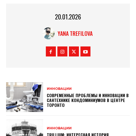
20.01.2026
YANA TREFILOVA
ИННОВАЦИИ
СОВРЕМЕННЫЕ ПРОБЛЕМЫ И ИННОВАЦИИ В
САНТЕХНИКЕ КОНДОМИНИУМОВ В ЦЕНТРЕ
ТОРОНТО
ИННОВАЦИИ
TRILLIUM: ИНТЕРЕСНАЯ ИСТОРИЯ