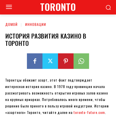
TORONTO
ДОМОЙ
ИННОВАЦИИ
ИСТОРИЯ РАЗВИТИЯ КАЗИНО В
ТОРОНТО
Торонтцы обожают азарт, этот факт подтверждает
интересная история казино. В 1978 году провинция начала
рассматривать возможность открытия игровых залов казино
на крупных ярмарках. Потребовалось много времени, чтобы
решение было принято в пользу игровой индустрии. Историю
«азартного» Торонто, читайте далее на
toronto-future.com
.