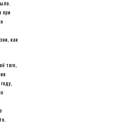
было.
н при
он
зни, как
ой тяге,
ния
 году,
но
о
то.