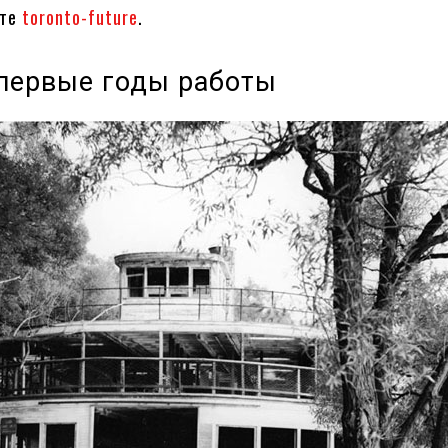
йте
toronto-future
.
: первые годы работы