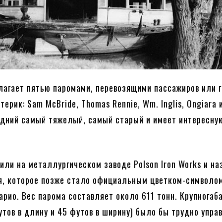
лагает пятью паромами, перевозящими пассажиров или г
терик: Sam McBride, Thomas Rennie, Wm. Inglis, Ongiara 
ледний самый тяжелый, самый старый и имеет интересну
оили на металлургическом заводе Polson Iron Works и на
я, которое позже стало официальным цветком-символо
арио. Вес парома составляет около 611 тонн. Крупнога
утов в длину и 45 футов в ширину) было бы трудно упра