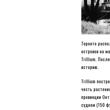
Торонто распо
островов на ма
Trillium. Пос
историю.
Trillium постр
честь растени
провинции Онт
судном (150 ф