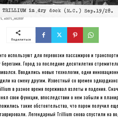
Поделиться
нто используют для перевозки пассажиров и транспорт
 берегами. Город за последние десятилетия стремител
вивался. Вводились новые технологии, одни инновацион
дили на смену другим. Известный со времен эдвардиан
rillium в разное время переживал взлеты и падения. Сна
нял свои функции, впоследствии о нем забыли и плани
ложились такие обстоятельства, что паром получил ещ
таврировали. Легендарный Trillium снова спустили на во