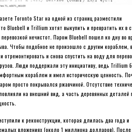
газете Toronto Star на одной из страниц разместили
о Bluebell и Trillium хотят выкупить и превратить их в 
перевозкой нечистот. Паром Bluebell пошел ко дну во в
ыва. Чтобы подобное не произошло с другим кораблем, 
ли отремонтировать и снова спустить на воду для перев
грузов. Люди поддержали эту инициативу, ведь Trillium 
мфортным кораблем и имел историческую ценность. По
аром просто покрывался ржавчиной. Отсутствие технич
повлияли на внешний вид, а часть деревянных деталей 
дность.
риступили к реконструкции, которая длилась два года и
емалых вложениях (около 1 миллиона долларов). После