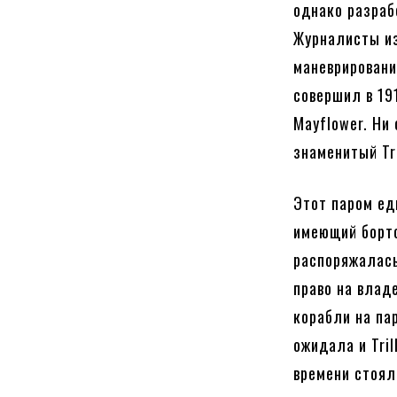
однако разраб
Журналисты из
маневрировани
совершил в 191
Mayflower. Ни
знаменитый Tri
Этот паром ед
имеющий борто
распоряжалась
право на влад
корабли на па
ожидала и Tril
времени стоял