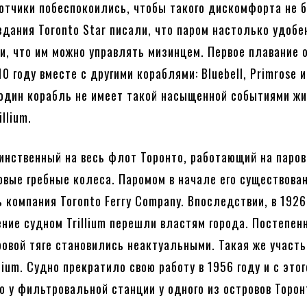
отчики побеспокоились, чтобы такого дискомфорта не 
дания Toronto Star писали, что паром настолько удобе
и, что им можно управлять мизинцем. Первое плавание 
0 году вместе с другими кораблями: Bluebell, Primrose и
 один корабль не имеет такой насыщенной событиями жи
llium.
инственный на весь флот Торонто, работающий на паров
вые гребные колеса. Паромом в начале его существова
 компания Toronto Ferry Company. Впоследствии, в 1926
ение судном Trillium перешли властям города. Постепен
ровой тяге становились неактуальными. Такая же участь
lium. Судно прекратило свою работу в 1956 году и с этог
о у фильтровальной станции у одного из островов Торон