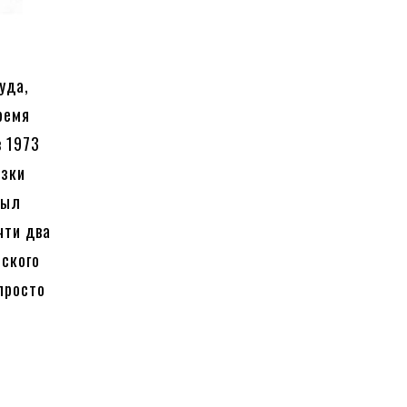
суда,
ремя
в 1973
озки
был
чти два
еского
просто