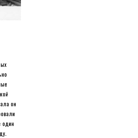
ных
ьно
ные
ской
чала он
ровали
е один
ду.