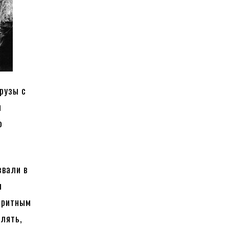
рузы с
и
ю
звали в
м
баритным
влять,