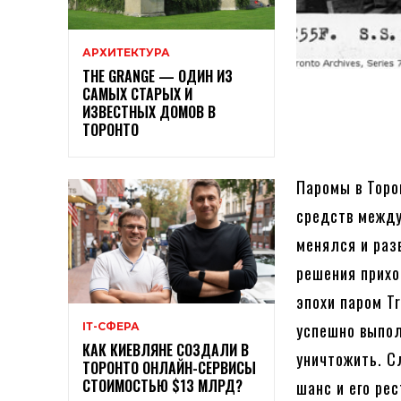
АРХИТЕКТУРА
THE GRANGE — ОДИН ИЗ
САМЫХ СТАРЫХ И
ИЗВЕСТНЫХ ДОМОВ В
ТОРОНТО
Паромы в Торо
средств между
менялся и раз
решения прихо
эпохи паром T
успешно выпол
ІТ-СФЕРА
КАК КИЕВЛЯНЕ СОЗДАЛИ В
уничтожить. С
ТОРОНТО ОНЛАЙН-СЕРВИСЫ
СТОИМОСТЬЮ $13 МЛРД?
шанс и его рес