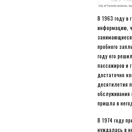
В 1963 году в 
информацию, чт
занимающиеся 
пробного запл
году его реши
пассажиров и 
достаточно ко
десятилетия п
обслуживания 
пришла в него
В 1974 году п
нуждалась в н