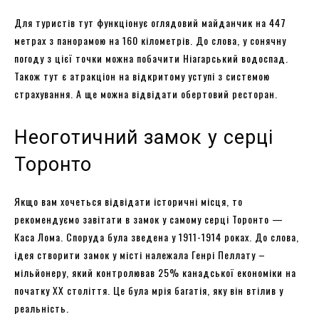
Для туристів тут функціонує оглядовий майданчик на 447
метрах з панорамою на 160 кілометрів. До слова, у сонячну
погоду з цієї точки можна побачити Ніагарський водоспад.
Також тут є атракціон на відкритому уступі з системою
страхування. А ще можна відвідати обертовий ресторан.
Неоготичний замок у серці
Торонто
Якщо вам хочеться відвідати історичні місця, то
рекомендуємо завітати в замок у самому серці Торонто —
Каса Лома. Споруда була зведена у 1911-1914 роках. До слова,
ідея створити замок у місті належала Генрі Пеллату –
мільйонеру, який контролював 25% канадської економіки на
початку XX століття. Це була мрія багатія, яку він втілив у
реальність.