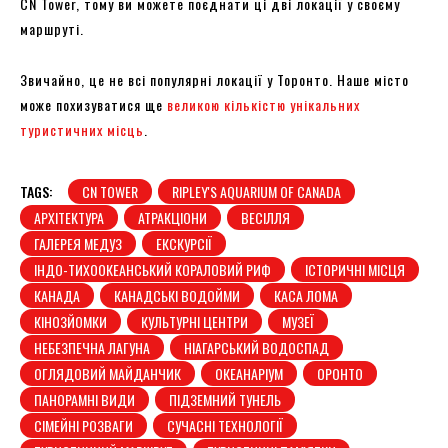
CN Tower, тому ви можете поєднати ці дві локації у своєму
маршруті.
Звичайно, це не всі популярні локації у Торонто. Наше місто
може похизуватися ще
великою кількістю унікальних
туристичних місць
.
TAGS:
CN TOWER
RIPLEY'S AQUARIUM OF CANADA
АРХІТЕКТУРА
АТРАКЦІОНИ
ВЕСІЛЛЯ
ГАЛЕРЕЯ МЕДУЗ
ЕКСКУРСІЇ
ІНДО-ТИХООКЕАНСЬКИЙ КОРАЛОВИЙ РИФ
ІСТОРИЧНІ МІСЦЯ
КАНАДА
КАНАДСЬКІ ВОДОЙМИ
КАСА ЛОМА
КІНОЗЙОМКИ
КУЛЬТУРНІ ЦЕНТРИ
МУЗЕЇ
НЕБЕЗПЕЧНА ЛАГУНА
НІАГАРСЬКИЙ ВОДОСПАД
ОГЛЯДОВИЙ МАЙДАНЧИК
ОКЕАНАРІУМ
ОРОНТО
ПАНОРАМНІ ВИДИ
ПІДЗЕМНИЙ ТУНЕЛЬ
СІМЕЙНІ РОЗВАГИ
СУЧАСНІ ТЕХНОЛОГІЇ