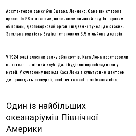
Архітектором замку був Едвард Леннокс. Саме він створив
проєкт із 98 кімнатами, включаючи зимовий сад із паровим
обігрівом, двоповерховий орган і підземні тунелі до стаєнь.
Загальна вартість будівлі становила 3.5 мільйона доларів.
У 1924 році власник замку збанкрутів. Каса Лома перетворили
на готель та нічний клуб. Далі будівлю переобладнали у
музей. У сучасному періоді Каса Лома є культурним центром
де проводять екскурсії, весілля та навіть знімання кіно.
Один із найбільших
океанаріумів Північної
Америки