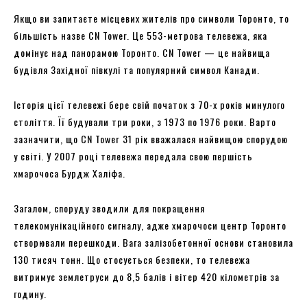
Якщо ви запитаєте місцевих жителів про символи Торонто, то
більшість назве CN Tower. Це 553-метрова телевежа, яка
домінує над панорамою Торонто. CN Tower — це найвища
будівля Західної півкулі та популярний символ Канади.
Історія цієї телевежі бере свій початок з 70-х років минулого
століття. Її будували три роки, з 1973 по 1976 роки. Варто
зазначити, що CN Tower 31 рік вважалася найвищою спорудою
у світі. У 2007 році телевежа передала свою першість
хмарочоса Бурдж Халіфа.
Загалом, споруду зводили для покращення
телекомунікаційного сигналу, адже хмарочоси центр Торонто
створювали перешкоди. Вага залізобетонної основи становила
130 тисяч тонн. Що стосується безпеки, то телевежа
витримує землетруси до 8,5 балів і вітер 420 кілометрів за
годину.