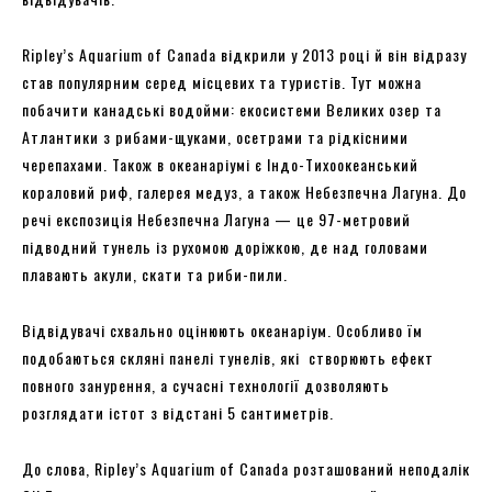
Ripley’s Aquarium of Canada відкрили у 2013 році й він відразу
став популярним серед місцевих та туристів. Тут можна
побачити канадські водойми: екосистеми Великих озер та
Атлантики з рибами-щуками, осетрами та рідкісними
черепахами. Також в океанаріумі є Індо-Тихоокеанський
кораловий риф, галерея медуз, а також Небезпечна Лагуна. До
речі експозиція Небезпечна Лагуна — це 97-метровий
підводний тунель із рухомою доріжкою, де над головами
плавають акули, скати та риби-пили.
Відвідувачі схвально оцінюють океанаріум. Особливо їм
подобаються скляні панелі тунелів, які створюють ефект
повного занурення, а сучасні технології дозволяють
розглядати істот з відстані 5 сантиметрів.
До слова, Ripley’s Aquarium of Canada розташований неподалік