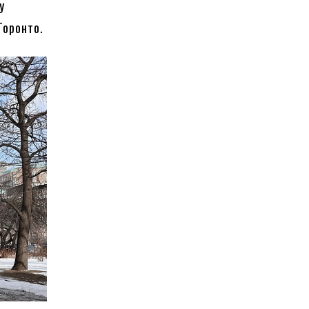
у
Торонто.