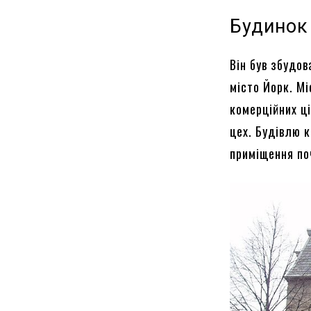
Будинок
Він був збудов
місто Йорк. М
комерційних ц
цех. Будівлю к
приміщення по