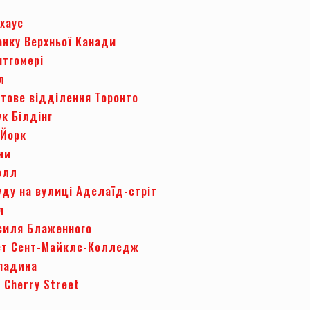
хаус
анку Верхньої Канади
нтгомері
л
тове відділення Торонто
ук Білдінг
-Йорк
ани
олл
уду на вулиці Аделаїд-стріт
л
силя Блаженного
ет Сент-Майклс-Колледж
Спадина
 Cherry Street