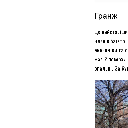
Гранж
Це найстаріши
членів багатої
економіки та с
має 2 поверхи
спальні. За б