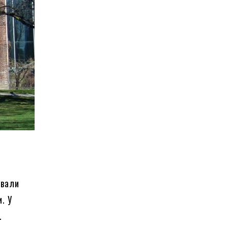
ували
. У
.