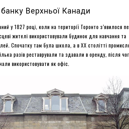
 банку Верхньої Канади
аний у 1827 році, коли на території Торонто з’явилося п
ісцеві жителі використовували будинок для навчання та
ілей. Спочатку там була школа, а в XX столітті промисл
ілька разів реставрували та здавали в оренду, після чог
чали використовувати як офіс.