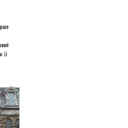
ерше
овий
о її