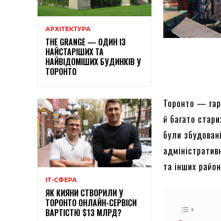
АРХІТЕКТУРА
THE GRANGE — ОДИН ІЗ
НАЙСТАРІШИХ ТА
НАЙВІДОМІШИХ БУДИНКІВ У
ТОРОНТО
Торонто — гарн
й багато стари
були збудован
адміністратив
та інших райо
ІТ-СФЕРА
ЯК КИЯНИ СТВОРИЛИ У
ТОРОНТО ОНЛАЙН-СЕРВІСИ
ВАРТІСТЮ $13 МЛРД?