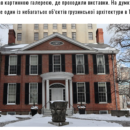
тав картинною галереєю, де проходили виставки. На думк
це один із небагатьох об’єктів грузинської архітектури в 