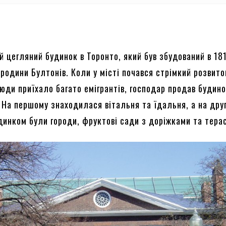
й цегляний будинок в Торонто, який був збудований в 18
 родини Бултонів. Коли у місті почався стрімкий розвито
юди приїхало багато емігрантів, господар продав будино
. На першому знаходилася вітальня та їдальня, а на дру
удинком були городи, фруктові сади з доріжками та тера