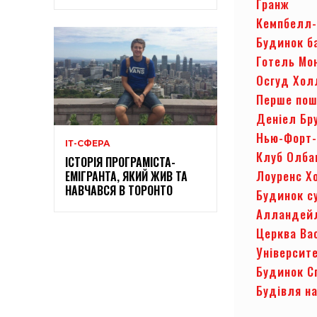
Гранж
Кемпбелл-
Будинок б
Готель Мо
Осгуд Хол
Перше пош
Деніел Бр
Нью-Форт
ІТ-СФЕРА
Клуб Олб
ІСТОРІЯ ПРОГРАМІСТА-
Лоуренс Х
ЕМІГРАНТА, ЯКИЙ ЖИВ ТА
НАВЧАВСЯ В ТОРОНТО
Будинок с
Алландей
Церква Ва
Університ
Будинок 
Будівля на