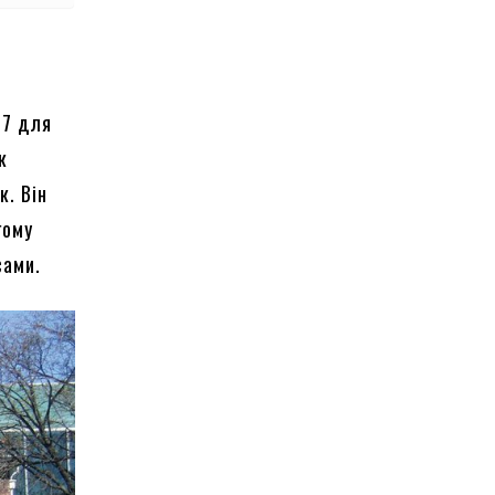
17 для
к
к. Він
гому
сами.