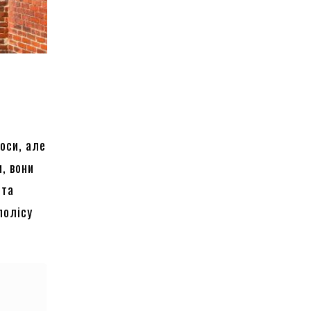
оси, але
и, вони
 та
полісу