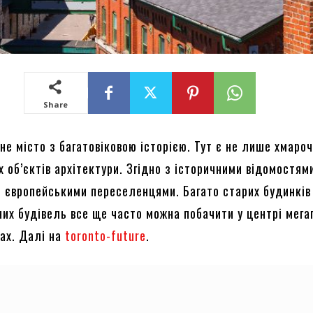
Share
е місто з багатовіковою історією. Тут є не лише хмароч
х об’єктів архітектури. Згідно з історичними відомостям
і європейськими переселенцями. Багато старих будинків
них будівель все ще часто можна побачити у центрі мега
нах. Далі на
toronto-future
.