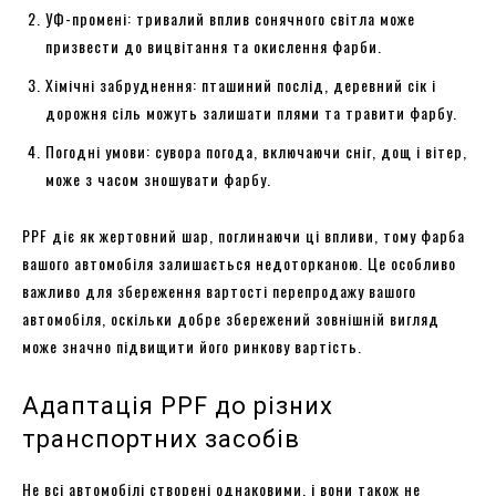
УФ-промені: тривалий вплив сонячного світла може
призвести до вицвітання та окислення фарби.
Хімічні забруднення: пташиний послід, деревний сік і
дорожня сіль можуть залишати плями та травити фарбу.
Погодні умови: сувора погода, включаючи сніг, дощ і вітер,
може з часом зношувати фарбу.
PPF діє як жертовний шар, поглинаючи ці впливи, тому фарба
вашого автомобіля залишається недоторканою. Це особливо
важливо для збереження вартості перепродажу вашого
автомобіля, оскільки добре збережений зовнішній вигляд
може значно підвищити його ринкову вартість.
Адаптація PPF до різних
транспортних засобів
Не всі автомобілі створені однаковими, і вони також не