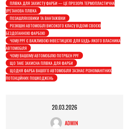
ПЛІВКА ДЛЯ ЗАХИСТУ ФАРБИ — ЦЕ ПРОЗОРА ТЕРМОПЛАСТИЧНА
УРЕТАНОВА ПЛІВКА
ПОЗАШЛЯХОВИКИ ТА ВАНТАЖІВКИ
РОЗКІШНІ АВТОМОБІЛІ ВИСОКОГО КЛАСУ ВІДОМІ СВОЄЮ
БЕЗДОГАННОЮ ФАРБОЮ
ЧОМУ PPF Є ВАЖЛИВОЮ ІНВЕСТИЦІЄЮ ДЛЯ БУДЬ-ЯКОГО ВЛАСНИКА
АВТОМОБІЛЯ
ЧОМУ ВАШОМУ АВТОМОБІЛЮ ПОТРІБЕН PPF
ЩО ТАКЕ ЗАХИСНА ПЛІВКА ДЛЯ ФАРБИ
ЩОДНЯ ФАРБА ВАШОГО АВТОМОБІЛЯ ЗАЗНАЄ РІЗНОМАНІТНИХ
ПОТЕНЦІЙНИХ ПОШКОДЖЕНЬ
20.03.2026
ADMIN