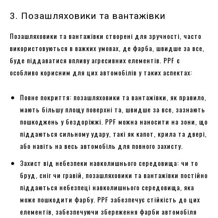
3. Позашляховики та вантажівки
Позашляховики та вантажівки створені для зручності, часто
використовуються в важких умовах, де фарба, швидше за все,
буде піддаватися впливу агресивних елементів. PPF є
особливо корисним для цих автомобілів у таких аспектах:
Повне покриття: позашляховики та вантажівки, як правило,
мають більшу площу поверхні та, швидше за все, зазнають
пошкоджень у бездоріжжі. PPF можна наносити на зони, що
піддаються сильному удару, такі як капот, крила та двері,
або навіть на весь автомобіль для повного захисту.
Захист від небезпеки навколишнього середовища: чи то
бруд, сніг чи гравій, позашляховики та вантажівки постійно
піддаються небезпеці навколишнього середовища, яка
може пошкодити фарбу. PPF забезпечує стійкість до цих
елементів, забезпечуючи збереження фарби автомобіля