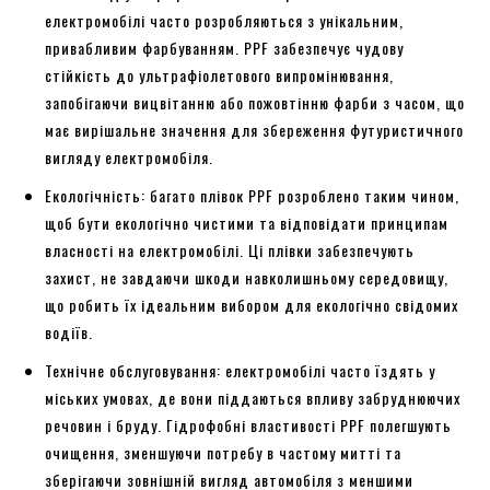
електромобілі часто розробляються з унікальним,
привабливим фарбуванням. PPF забезпечує чудову
стійкість до ультрафіолетового випромінювання,
запобігаючи вицвітанню або пожовтінню фарби з часом, що
має вирішальне значення для збереження футуристичного
вигляду електромобіля.
Екологічність: багато плівок PPF розроблено таким чином,
щоб бути екологічно чистими та відповідати принципам
власності на електромобілі. Ці плівки забезпечують
захист, не завдаючи шкоди навколишньому середовищу,
що робить їх ідеальним вибором для екологічно свідомих
водіїв.
Технічне обслуговування: електромобілі часто їздять у
міських умовах, де вони піддаються впливу забруднюючих
речовин і бруду. Гідрофобні властивості PPF полегшують
очищення, зменшуючи потребу в частому митті та
зберігаючи зовнішній вигляд автомобіля з меншими