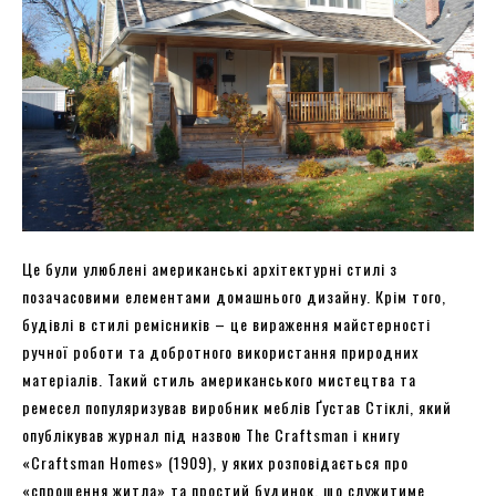
Це були улюблені американські архітектурні стилі з
позачасовими елементами домашнього дизайну. Крім того,
будівлі в стилі ремісників – це вираження майстерності
ручної роботи та добротного використання природних
матеріалів. Такий стиль американського мистецтва та
ремесел популяризував виробник меблів Ґустав Стіклі, який
опублікував журнал під назвою The Craftsman і книгу
«Craftsman Homes» (1909), у яких розповідається про
«спрощення житла» та простий будинок, що служитиме