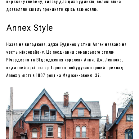
виражену глибину, типову для цих будинків, великі вікна
дозволяли світлу проникати крізь всю оселю.
Annex Style
Назва не випадкова, адже будинок у стилі Annex названо на
честь мікрорайону. Це поєднання романського стилю
Річардсона та Відродження королеви Анни. Дж. Леннокс,
видатний архітектор Торонто, побудував перший приклад
Annex у місті в 1887 році на Медісон-авеню, 37.