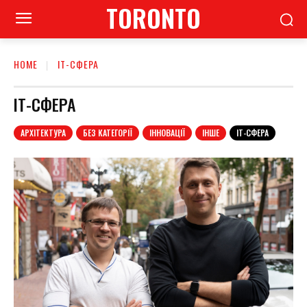
TORONTO
HOME
ІТ-СФЕРА
ІТ-СФЕРА
АРХІТЕКТУРА
БЕЗ КАТЕГОРІЇ
ІННОВАЦІЇ
ІНШЕ
ІТ-СФЕРА