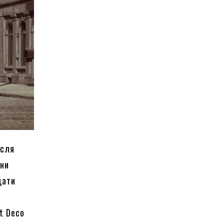
ісля
они
дати
rt Deco