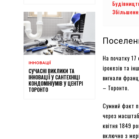
Будівництв
Збільшенн
Поселен
На початку 17 
ІННОВАЦІЇ
ірокезів та ін
СУЧАСНІ ВИКЛИКИ ТА
ІННОВАЦІЇ У САНТЕХНІЦІ
вигнали францу
КОНДОМІНІУМІВ У ЦЕНТРІ
– Торонто.
ТОРОНТО
Сумний факт п
через масштаб
квітня 1849 р
включно з мер