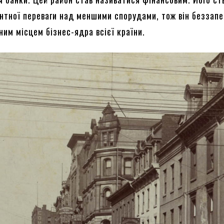
нтної переваги над меншими спорудами, тож він беззап
им місцем бізнес-ядра всієї країни.