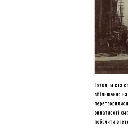
Готелі міста 
збільшення нас
перетворилися 
видатності хма
побачити в іст