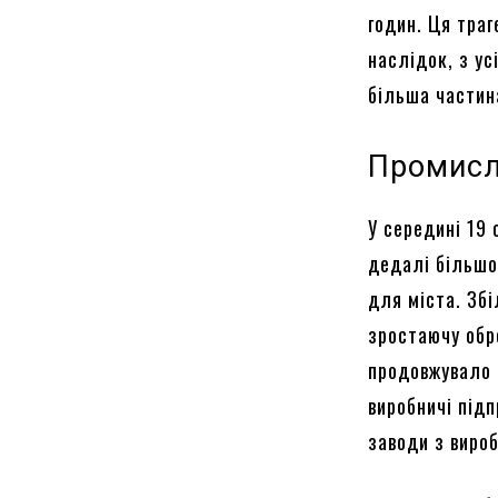
годин. Ця траг
наслідок, з ус
більша частин
Промисл
У середині 19 
дедалі більшої
для міста. Збі
зростаючу обр
продовжувало 
виробничі підп
заводи з виро