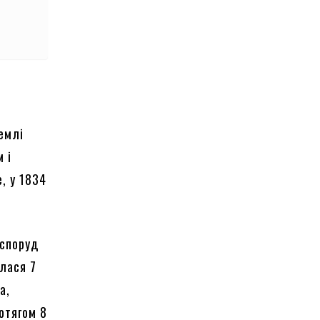
землі
 і
, у 1834
 споруд
алася 7
а,
отягом 8