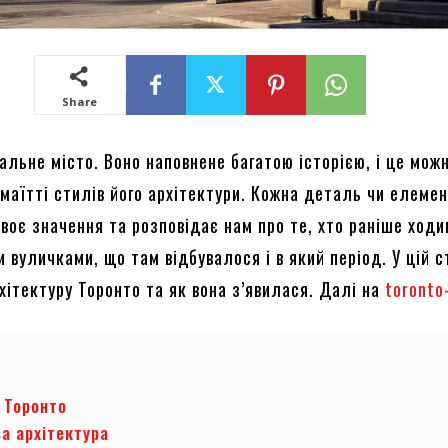
Share
альне місто. Воно наповнене багатою історією, і це мож
маїтті стилів його архітектури. Кожна деталь чи елеме
воє значення та розповідає нам про те, хто раніше ходи
 вуличками, що там відбувалося і в який період. У цій с
хітектуру Торонто та як вона з’явилася. Далі на
toronto
 Торонто
а архітектура