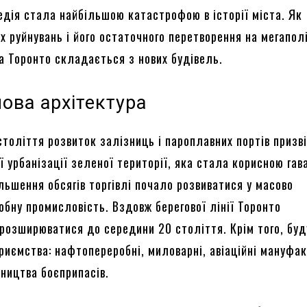
едія стала найбільшою катастрофою в історії міста. Як
іх руйнувань і його остаточного перетворення на мегапол
а Торонто складається з нових будівель.
ова архітектура
століття розвиток залізниць і пароплавних портів призв
 урбанізації зеленої території, яка стала корисною га
льшення обсягів торгівлі почало розвиватися у масово
обну промисловість. Вздовж берегової лінії Торонто
розширюватися до середини 20 століття. Крім того, бу
риємства: нафтопереробні, миловарні, авіаційні мануфа
бництва боєприпасів.