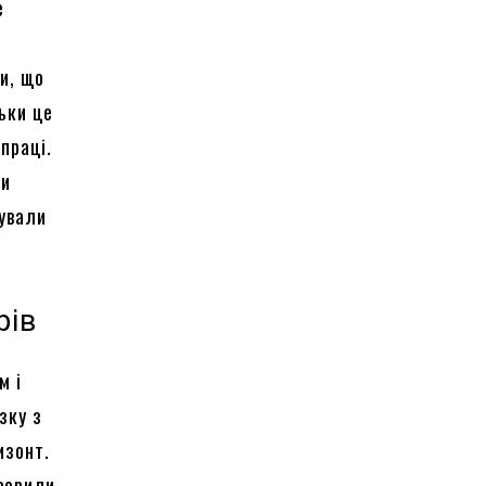
е
и, що
ьки це
праці.
ли
дували
рів
м і
зку з
изонт.
творили