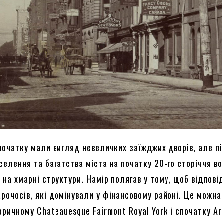
спочатку мали вигляд невеличких заїжджих дворів, але п
елення та багатства міста на початку 20-го сторіччя в
на хмарні структури. Намір полягав у тому, щоб відпові
рочосів, які домінували у фінансовому районі. Це можна
оричному Chateauesque Fairmont Royal York і спочатку A