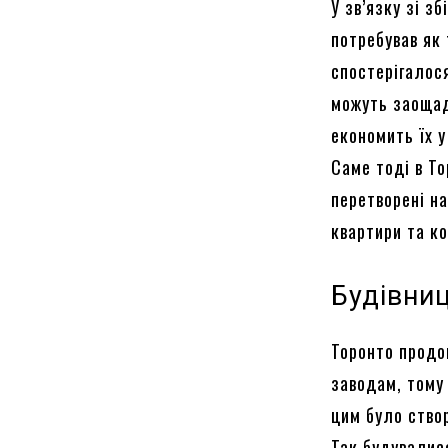
У зв’язку зі з
потребував як 
спостерігалос
можуть заощад
економить їх у
Саме тоді в Т
перетворені на
квартири та к
Будівниц
Торонто продо
заводам, тому 
цим було ство
Так будувалис