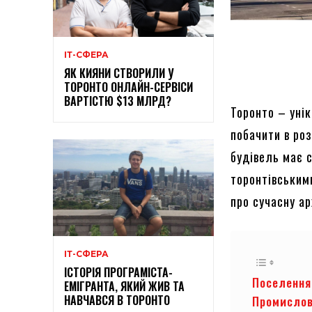
ІТ-СФЕРА
ЯК КИЯНИ СТВОРИЛИ У
ТОРОНТО ОНЛАЙН-СЕРВІСИ
ВАРТІСТЮ $13 МЛРД?
Торонто – унік
побачити в роз
будівель має с
торонтівськими
про сучасну ар
ІТ-СФЕРА
ІСТОРІЯ ПРОГРАМІСТА-
Поселення
ЕМІГРАНТА, ЯКИЙ ЖИВ ТА
НАВЧАВСЯ В ТОРОНТО
Промислов