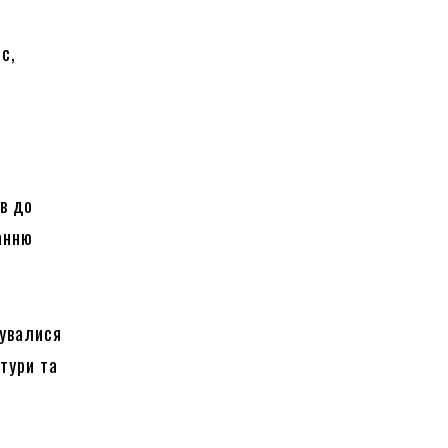
іс,
ів до
ванню
дувалися
ктури та