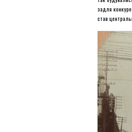
задля конкуре
став центральн