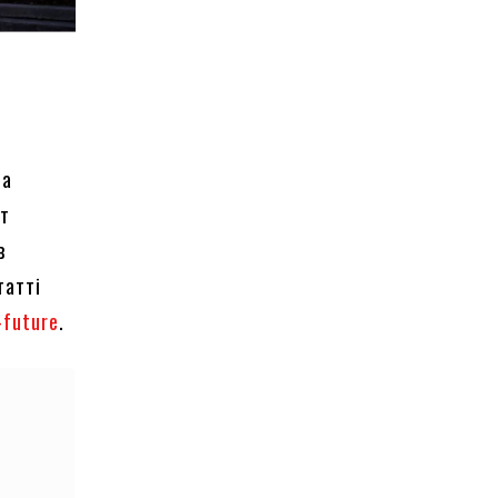
на
нт
в
татті
-future
.