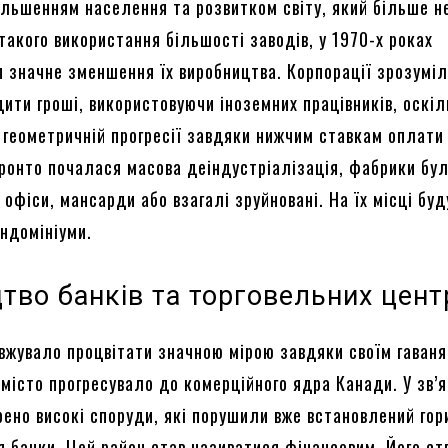
більшенням населення та розвитком світу, який більше н
такого використання більшості заводів, у 1970-х роках
я значне зменшення їх виробництва. Корпорації зрозуміл
ити гроші, використовуючи іноземних працівників, оскіл
 геометричній прогресії завдяки нижчим ставкам оплати 
оронто почалася масова деіндустріалізація, фабрики бу
 офіси, мансарди або взагалі зруйновані. На їх місці бу
ондомініуми.
тво банків та торговельних цент
вжувало процвітати значною мірою завдяки своїм гаваня
місто прогресувало до комерційного ядра Канади. У зв’я
рено високі споруди, які порушили вже встановлений гор
я банки. Цей район став називатися фінансовим. Його с