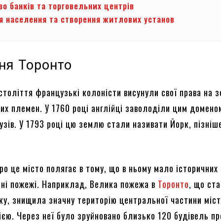
о банків та торговельних центрів
я населення та створення житлових установ
ня Торонто
століття французькі колоністи висунули свої права на 
ших племен. У 1760 році англійці заволоділи цим доменом
зів. У 1793 році цю землю стали називати Йорк, пізніше
ро це місто полягає в тому, що в ньому мало історичних
ні пожежі. Наприклад, Велика пожежа в
Торонто
, що ст
оку, знищила значну територію центральної частини міст
ією. Через неї було зруйновано близько 120 будівель пр