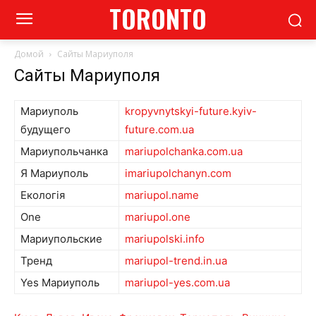
TORONTO
Домой
Сайты Мариуполя
Сайты Мариуполя
Мариуполь
kropyvnytskyi-future.kyiv-
будущего
future.com.ua
Мариупольчанка
mariupolchanka.com.ua
Я Мариуполь
imariupolchanyn.com
Екологія
mariupol.name
One
mariupol.one
Мариупольские
mariupolski.info
Тренд
mariupol-trend.in.ua
Yes Мариуполь
mariupol-yes.com.ua