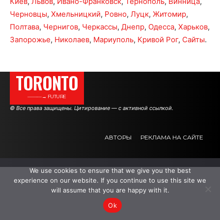
Киев
,
Львов
,
Ивано-Франковск
,
Тернополь
,
Винница
,
Черновцы
,
Хмельницкий
,
Ровно
,
Луцк
,
Житомир
,
Полтава
,
Чернигов
,
Черкассы
,
Днепр
,
Одесса
,
Харьков
,
Запорожье
,
Николаев
,
Мариуполь
,
Кривой Рог
,
Сайты
.
TORONTO
———→ FUTURE
© Все права защищены. Цитирование — с активной ссылкой.
АВТОРЫ
РЕКЛАМА НА САЙТЕ
We use cookies to ensure that we give you the best
.
.
.
experience on our website. If you continue to use this site we
will assume that you are happy with it.
Ok