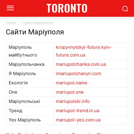
TORONTO
Home
Сайти Маріуполя
Сайти Маріуполя
Маріуполь
kropyvnytskyi-future.kyiv-
майбутнього
future.com.ua
Маріупольчанка
mariupolchanka.com.ua
Я Маріуполь
imariupolchanyn.com
Екологія
mariupol.name
One
mariupol.one
Маріупольські
mariupolski.info
Тренд
mariupol-trend.in.ua
Yes Маріуполь
mariupol-yes.com.ua