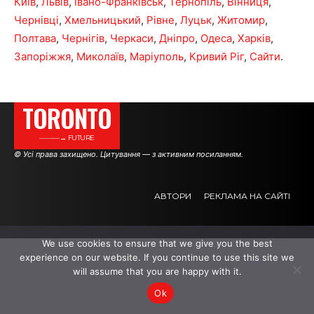
Київ
,
Львів
,
Івано-Франківськ
,
Тернопіль
,
Вінниця
,
Чернівці
,
Хмельницький
,
Рівне
,
Луцьк
,
Житомир
,
Полтава
,
Чернігів
,
Черкаси
,
Дніпро
,
Одеса
,
Харків
,
Запоріжжя
,
Миколаїв
,
Маріуполь
,
Кривий Ріг
,
Сайти
.
TORONTO
———→ FUTURE
© Усі права захищено. Цитування — з активним посиланням.
АВТОРИ
РЕКЛАМА НА САЙТІ
We use cookies to ensure that we give you the best
.
.
.
experience on our website. If you continue to use this site we
will assume that you are happy with it.
Ok