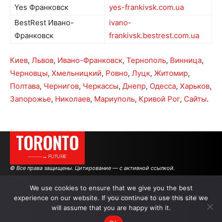
Yes Франковск
yes-frankivsk.com.ua
BestRest Ивано-
ivano-
Франковск
frankivsk.bestrest.com.ua
Киев
,
Львов
,
Ивано-Франковск
,
Тернополь
,
Винница
,
Черновцы
,
Хмельницкий
,
Ровно
,
Луцк
,
Житомир
,
Полтава
,
Чернигов
,
Черкассы
,
Днепр
,
Одесса
,
Харьков
,
Запорожье
,
Николаев
,
Мариуполь
,
Кривой Рог
,
Сайты
.
TORONTO
———→ FUTURE
© Все права защищены. Цитирование — с активной ссылкой.
We use cookies to ensure that we give you the best
experience on our website. If you continue to use this site we
АВТОРЫ
РЕКЛАМА НА САЙТЕ
will assume that you are happy with it.