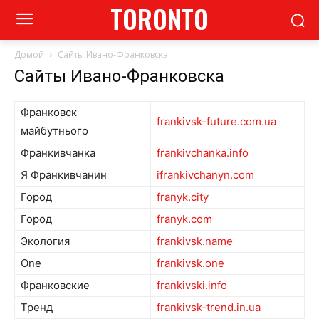
TORONTO
Домой
Сайты Ивано-Франковска
Сайты Ивано-Франковска
Франковск
frankivsk-future.com.ua
майбутнього
Франкивчанка
frankivchanka.info
Я Франкивчанин
ifrankivchanyn.com
Город
franyk.city
Город
franyk.com
Экология
frankivsk.name
One
frankivsk.one
Франковские
frankivski.info
Тренд
frankivsk-trend.in.ua