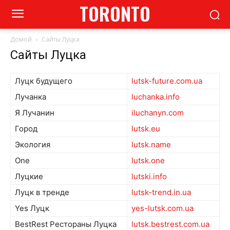
TORONTO
Домой
Сайты Луцка
Сайты Луцка
Луцк будущего
lutsk-future.com.ua
Лучанка
luchanka.info
Я Лучанин
iluchanyn.com
Город
lutsk.eu
Экология
lutsk.name
One
lutsk.one
Луцкие
lutski.info
Луцк в тренде
lutsk-trend.in.ua
Yes Луцк
yes-lutsk.com.ua
BestRest Рестораны Луцка
lutsk.bestrest.com.ua