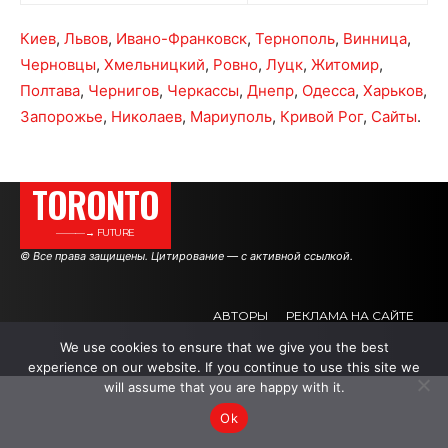
Киев
,
Львов
,
Ивано-Франковск
,
Тернополь
,
Винница
,
Черновцы
,
Хмельницкий
,
Ровно
,
Луцк
,
Житомир
,
Полтава
,
Чернигов
,
Черкассы
,
Днепр
,
Одесса
,
Харьков
,
Запорожье
,
Николаев
,
Мариуполь
,
Кривой Рог
,
Сайты
.
TORONTO
———→ FUTURE
© Все права защищены. Цитирование — с активной ссылкой.
АВТОРЫ
РЕКЛАМА НА САЙТЕ
We use cookies to ensure that we give you the best
experience on our website. If you continue to use this site we
.
.
.
will assume that you are happy with it.
Ok