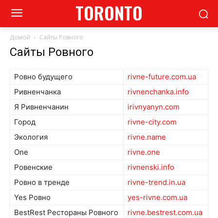
TORONTO
Домой
Сайты Ровного
Сайты Ровного
Ровно будущего
rivne-future.com.ua
Ривненчанка
rivnenchanka.info
Я Ривненчанин
irivnyanyn.com
Город
rivne-city.com
Экология
rivne.name
One
rivne.one
Ровенские
rivnenski.info
Ровно в тренде
rivne-trend.in.ua
Yes Ровно
yes-rivne.com.ua
BestRest Рестораны Ровного
rivne.bestrest.com.ua