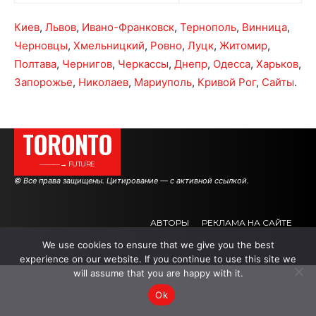
Киев
,
Львов
,
Ивано-Франковск
,
Тернополь
,
Винница
,
Черновцы
,
Хмельницкий
,
Ровно
,
Луцк
,
Житомир
,
Полтава
,
Чернигов
,
Черкассы
,
Днепр
,
Одесса
,
Харьков
,
Запорожье
,
Николаев
,
Мариуполь
,
Кривой Рог
,
Сайты
.
TORONTO
———→ FUTURE
© Все права защищены. Цитирование — с активной ссылкой.
АВТОРЫ
РЕКЛАМА НА САЙТЕ
We use cookies to ensure that we give you the best
experience on our website. If you continue to use this site we
.
.
.
will assume that you are happy with it.
Ok