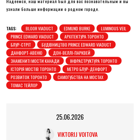
Надеемся, наш материал был для вас познавательным и вы
узнали больше информации о родном городе.
TAGS:
BLOOR VIADUCT
EDMUND BURKE
LUMINOUS VEIL
PRINCE EDWARD VIADUCT
АРХІТЕКТУРА ТОРОНТО
БЛУР-СТРІТ
БУДІВНИЦТВО PRINCE EDWARD VIADUCT
ДАНФОРТ-АВЕНЮ
ДОН-ВЕЛЛІ-ПАРКВЕЙ
ЗНАМЕНИТІ МОСТИ КАНАДИ
ІНФРАСТРУКТУРА ТОРОНТО
ІСТОРІЯ МОСТІВ ТОРОНТО
МЕТРО БЛУР-ДЕНФОРТ
РОЗВИТОК ТОРОНТО
САМОГУБСТВА НА МОСТАХ
ТОМАС ТЕЙЛОР
25.06.2026
VIKTORIJ VOITOVA