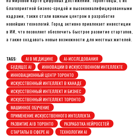
на мировой карте цифровых достижений. Торонтовцы, с их
благоприятной бизнес-средой и высококвалифицированными
кадрами, также стали важным центром в разработке
новейших технологий. Город активно привлекает инвестиции
в ИИ, что позволяет обеспечить быстрое развитие стартапов,
а также создавать новые возможности для местных жителей.
TAGS:
AI В МЕДИЦИНЕ
AI-ИССЛЕДОВАНИЯ
БУДУЩЕЕ AI
ИННОВАЦИИ В ИСКУССТВЕННОМ ИНТЕЛЛЕКТЕ
ИННОВАЦИОННЫЙ ЦЕНТР ТОРОНТО
ИСКУССТВЕННЫЙ ИНТЕЛЛЕКТ В КАНАДЕ
ИСКУССТВЕННЫЙ ИНТЕЛЛЕКТ И БИЗНЕС
ИСКУССТВЕННЫЙ ИНТЕЛЛЕКТ ТОРОНТО
МАШИННОЕ ОБУЧЕНИЕ
ПРИМЕНЕНИЕ ИСКУССТВЕННОГО ИНТЕЛЛЕКТА
РАЗВИТИЕ AI В ТОРОНТО
РАЗРАБОТКА НЕЙРОСЕТЕЙ
СТАРТАПЫ В СФЕРЕ AI
ТЕХНОЛОГИИ AI