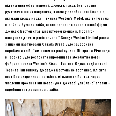
підвищення ефективності. Джордж також був готовий
рухатися в інших напрямках, а саме у виробництві бісквітів,
які мали кращу маржу. Пекарня Weston’s Model, яка випустила
мільйони буханок хліба, стала частиною активів нової фірми.
Джордж Вестон став директором компанії. Протягом
наступних десяти років компанії George Weston Limited разом
з іншими партнерами Canada Bread було заборонено
виробляти хліб. Тим часом на розі вулиць Пітера та Річмонда
в Торонто було розпочато виробництво абсолютно нової
фабрики печива Weston’s Biscuit Factory. Однак тоді жителі
Торонто їли випічку Джорджа Вестона не востаннє. Клієнти
постійно скаржилися на якість міського хліба, тож через
численні прохання він повернувся до своєї улюбленої справи –
виробництва домашнього хліба.