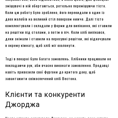
змішувачі в ній обертаються, ретельно перемішуючи тісто.
Коли цю роботу було зроблено, його перекидали в один із
двох жолобів на великий стіл поверхом нижче. Далі тісто
комплектували і складали у форми для випікання, які ставили
на решітки під столами, а потім в піч. Коли хліб випікався,
деки знімали і ставили на пересувні решітки, які відкочували
в окрему кімнату, щоб хліб міг охолонути.
Тоді в пекарні було багато замовлень. Хлібники працювали не
покладаючи рук, аби вчасно виконати замовлення. Продавці
навіть привозили свої фургони до критого доку, щоб
завантажити свіжоспечений хліб Вестона.
Клієнти та конкуренти
Джорджа