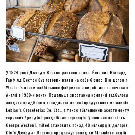
У 1924 році Джордж Вестон раптово помер. Його син Віллард
Гарфілд Вестон був готовий взяти на себе бізнес. Він допоміг
Weston’s стати найбільшою фабрикою з виробництва печива в
Англії в 1930-х роках. Подальше зростання компанії відбулося
завдяки придбанню канадської мережі продуктових магазинів
Loblaw’s Groceterias Co. Ltd., а також збільшенню асортименту
харчових брендів і роздрібних торговців. У наш час вартість
George Weston Limited становить понад 40 мільярдів доларів.
Сім’я Джорджа Вестона продовжує володіти більшістю акцій.