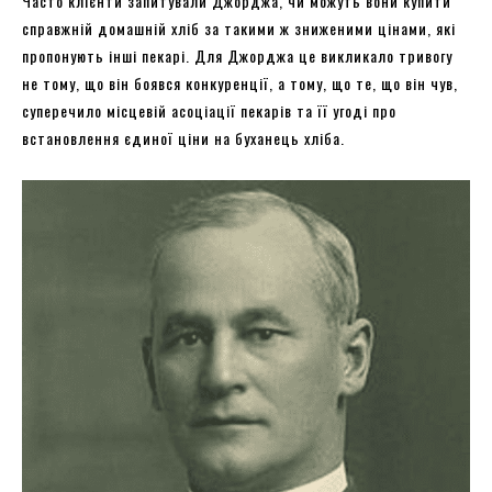
Часто клієнти запитували Джорджа, чи можуть вони купити
справжній домашній хліб за такими ж зниженими цінами, які
пропонують інші пекарі. Для Джорджа це викликало тривогу
не тому, що він боявся конкуренції, а тому, що те, що він чув,
суперечило місцевій асоціації пекарів та її угоді про
встановлення єдиної ціни на буханець хліба.