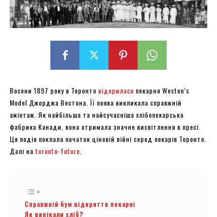
Восени 1897 року в Торонто
відкрилася
пекарня Weston’s
Model Джорджа Вестона. Її поява викликала справжній
ажіотаж. Як найбільша та найсучасніша хлібопекарська
фабрика Канади, вона отримала значне висвітлення в пресі.
Ця подія поклала початок ціновій війні серед пекарів Торонто.
Далі на
toronto-future
.
Справжній бум відкриття пекарні
Як випікали хліб?