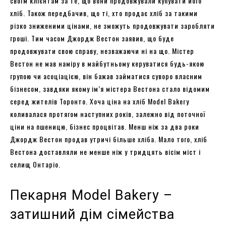
своїм клієнтам за те, що вони продовжували купувати його
хліб. Також передбачив, що ті, хто продає хліб за такими
різко зниженими цінами, не зможуть продовжувати заробляти
гроші. Тим часом Джордж Вестон заявив, що буде
продовжувати свою справу, незважаючи ні на що. Містер
Вестон не мав наміру в майбутньому керуватися будь-якою
групою чи асоціацією, він бажав займатися суворо власним
бізнесом, завдяки якому ім’я містера Вестона стало відомим
серед жителів Торонто. Хоча ціна на хліб Model Bakery
коливалася протягом наступних років, залежно від поточної
ціни на пшеницю, бізнес процвітав. Менш ніж за два роки
Джордж Вестон продав утричі більше хліба. Мало того, хліб
Вестона доставляли не менше ніж у тридцять вісім міст і
селищ Онтаріо.
Пекарня Model Bakery –
затишний дім сімейства