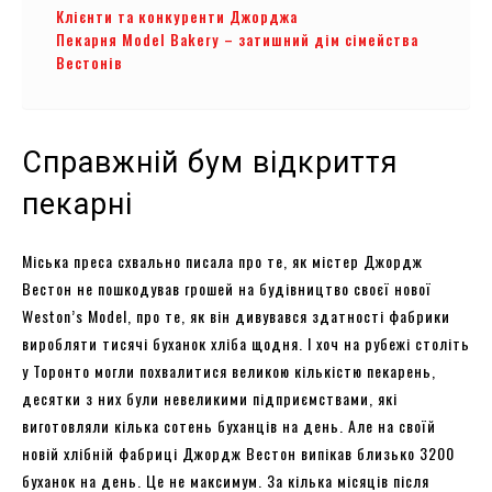
Клієнти та конкуренти Джорджа
Пекарня Model Bakery – затишний дім сімейства
Вестонів
Справжній бум відкриття
пекарні
Міська преса схвально писала про те, як містер Джордж
Вестон не пошкодував грошей на будівництво своєї нової
Weston’s Model, про те, як він дивувався здатності фабрики
виробляти тисячі буханок хліба щодня. І хоч на рубежі століть
у Торонто могли похвалитися великою кількістю пекарень,
десятки з них були невеликими підприємствами, які
виготовляли кілька сотень буханців на день. Але на своїй
новій хлібній фабриці Джордж Вестон випікав близько 3200
буханок на день. Це не максимум. За кілька місяців після