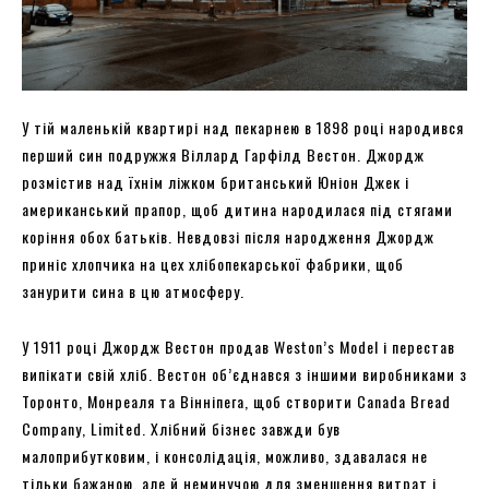
У тій маленькій квартирі над пекарнею в 1898 році народився
перший син подружжя Віллард Гарфілд Вестон. Джордж
розмістив над їхнім ліжком британський Юніон Джек і
американський прапор, щоб дитина народилася під стягами
коріння обох батьків. Невдовзі після народження Джордж
приніс хлопчика на цех хлібопекарської фабрики, щоб
занурити сина в цю атмосферу.
У 1911 році Джордж Вестон продав Weston’s Model і перестав
випікати свій хліб. Вестон об’єднався з іншими виробниками з
Торонто, Монреаля та Вінніпега, щоб створити Canada Bread
Company, Limited. Хлібний бізнес завжди був
малоприбутковим, і консолідація, можливо, здавалася не
тільки бажаною, але й неминучою для зменшення витрат і