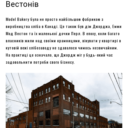
Вестонів
Model Bakery була не просто найбільшою фабрикою з
виробництва хліба в Канаді. Це також був дім Джорджа, Емми
Мод Вестон та їх маленької дочки Перл. В епоху, коли багато
власників жили над своїми крамницями, вікувати у квартирі в
кутовій вежі хлібозаводу не здавалося чимось незвичайним.
На практиці це означало, що Джордж міг у будь-який час
задовольнити потреби свого бізнесу.