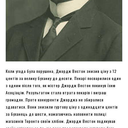
Коли угода була порушена, Джордж Вестон знизив ціну з 12
центів за велику буханку до десяти. Пекарі посварилися один
з одним після того, як містер Джордж Вестон покинув їхню
Асоціацію. Результатом стала втрата пекарів і виграш
громадян. Проте конкуренти Джорджа не збиралися
здаватися. Вони знизили гуртову ціну з одинадцяти центів
за буханець до шести, намагаючись наповнити полиці
магазинів Торонто своїм хлібом. Джордж Вестон подякував