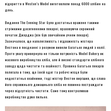
відкриття в Weston’s Model виготовляли понад 6000 хлібин на
день.
Видання The Evening Star було достатньо вражене такими
стрімкими досягненнями пекарні, враховуючи скромний
початок Джорджа (він був звичайним учнем пекаря).
Зазначалося, що наполегливість і відважність містера
Вестона в поєднанні з розумом вивели багатьох людей з колії.
Проте увагу привернула не тільки потужність Model Bakery як
масового виробництва хліба, але й високі стандарти хлібного
заводу щодо чистоти та охайності. Провина багатьох пекарів
полягала в тому, що їхній одяг та робочі місця були
недостатньо охайними, тоді містер Вестон вирішив, що слава
його справжнього домашнього хліба не повинна постраждати
через відсутність чистоти. Саме тому контролював
виробництво дуже пильно.