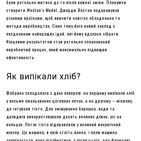
були ретельно митися до та після кожної зміни. Плануючи
створити Weston’s Model, Джордж Вестон подорожував
різними країнами, щоб вивчити новітнє обладнання та
методи виробництва. Саме тому його новий заклад є
поєднанням найкращих ідей, які йому вдалося зібрати.
Кінцевим результатом став ретельно спланований
виробничий процес, який максимально підвищив
ефективність.
Як випікали хліб?
Фабрика складалася з двох поверхів: на першому випікали хліб
у восьми емальованих цегляних печах, а на другому – місилку,
де готували тісто. Для змішування борошна, води та
дріжджів використовували десять великих діжок, усі на
вальцях. Потім тісто відправляли у великий механічний
міксер. Це машина, в якій стоїть ванна, і коли машина
запускається, вона підійматися, а після цього, два фланцеві