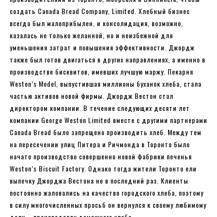
создать Canada Bread Company, Limited. Хлебный бизнес
всегда был малоприбылен, и консолидация, возможно,
казалась не только желанной, но и неизбежной для
уменьшения затрат и повышения эффективности. Джордж
также был готов двигаться в других направлениях, а именно в
производстве бисквитов, имевших лучшую маржу. Пекарня
Weston’s Model, выпустившая миллионы буханок хлеба, стала
частью активов новой фирмы. Джордж Вестон стал
директором компании. В течение следующих десяти лет
компании George Weston Limited вместе с другими партнерами
Canada Bread было запрещено производить хлеб. Между тем
на пересечении улиц Питера и Ричмонда в Торонто было
начато производство совершенно новой фабрики печенья
Weston’s Biscuit Factory. Однако тогда жители Торонто ели
выпечку Джорджа Вестона не в последний раз. Клиенты
постоянно жаловались на качество городского хлеба, поэтому
в силу многочисленных просьб он вернулся к своему любимому
делу – производству домашнего хлеба.