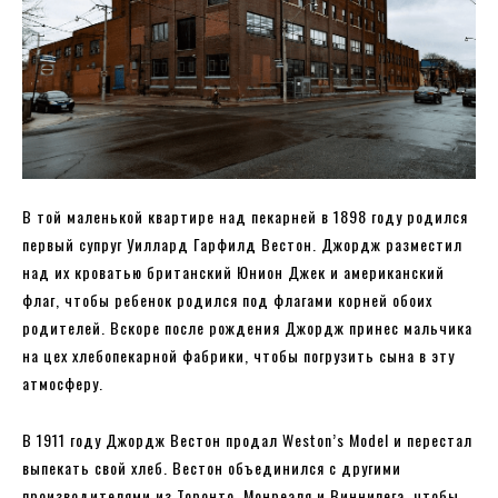
В той маленькой квартире над пекарней в 1898 году родился
первый супруг Уиллард Гарфилд Вестон. Джордж разместил
над их кроватью британский Юнион Джек и американский
флаг, чтобы ребенок родился под флагами корней обоих
родителей. Вскоре после рождения Джордж принес мальчика
на цех хлебопекарной фабрики, чтобы погрузить сына в эту
атмосферу.
В 1911 году Джордж Вестон продал Weston’s Model и перестал
выпекать свой хлеб. Вестон объединился с другими
производителями из Торонто, Монреаля и Виннипега, чтобы