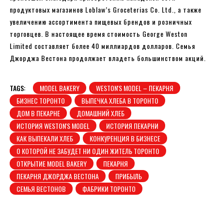
продуктовых магазинов Loblaw’s Groceterias Co. Ltd., а также
увеличению ассортимента пищевых брендов и розничных
торговцев. В настоящее время стоимость George Weston
Limited составляет более 40 миллиардов долларов. Семья
Джорджа Вестона продолжает владеть большинством акций.
TAGS:
MODEL BAKERY
WESTON'S MODEL – ПЕКАРНЯ
БИЗНЕС ТОРОНТО
ВЫПЕЧКА ХЛЕБА В ТОРОНТО
ДОМ В ПЕКАРНЕ
ДОМАШНИЙ ХЛЕБ
ИСТОРИЯ WESTON'S MODEL
ИСТОРИЯ ПЕКАРНИ
КАК ВЫПЕКАЛИ ХЛЕБ
КОНКУРЕНЦИЯ В БИЗНЕСЕ
О КОТОРОЙ НЕ ЗАБУДЕТ НИ ОДИН ЖИТЕЛЬ ТОРОНТО
ОТКРЫТИЕ MODEL BAKERY
ПЕКАРНЯ
ПЕКАРНЯ ДЖОРДЖА ВЕСТОНА
ПРИБЫЛЬ
СЕМЬЯ ВЕСТОНОВ
ФАБРИКИ ТОРОНТО