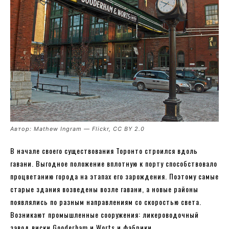
Автор: Mathew Ingram — Flickr, CC BY 2.0
В начале своего существования Торонто строился вдоль
гавани. Выгодное положение вплотную к порту способствовало
процветанию города на этапах его зарождения. Поэтому самые
старые здания возведены возле гавани, а новые районы
появлялись по разным направлениям со скоростью света.
Возникают промышленные сооружения: ликероводочный
завод виски Gooderham и Worts и фабрики