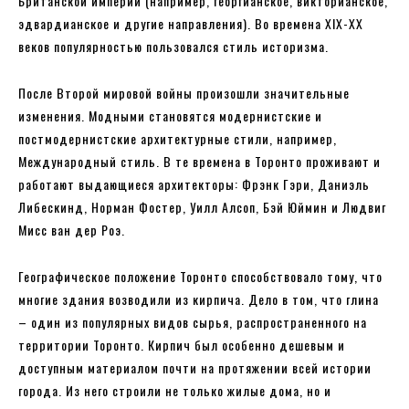
Британской империи (например, георгианское, викторианское,
эдвардианское и другие направления). Во времена XIX-XX
веков популярностью пользовался стиль историзма.
После Второй мировой войны произошли значительные
изменения. Модными становятся модернистские и
постмодернистские архитектурные стили, например,
Международный стиль. В те времена в Торонто проживают и
работают выдающиеся архитекторы: Фрэнк Гэри, Даниэль
Либескинд, Норман Фостер, Уилл Алсоп, Бэй Юймин и Людвиг
Мисс ван дер Роэ.
Географическое положение Торонто способствовало тому, что
многие здания возводили из кирпича. Дело в том, что глина
– один из популярных видов сырья, распространенного на
территории Торонто. Кирпич был особенно дешевым и
доступным материалом почти на протяжении всей истории
города. Из него строили не только жилые дома, но и