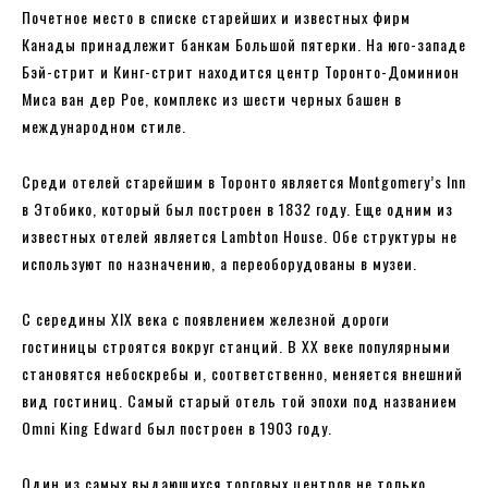
Почетное место в списке старейших и известных фирм
Канады принадлежит банкам Большой пятерки. На юго-западе
Бэй-стрит и Кинг-стрит находится центр Торонто-Доминион
Миса ван дер Рое, комплекс из шести черных башен в
международном стиле.
Среди отелей старейшим в Торонто является Montgomery’s Inn
в Этобико, который был построен в 1832 году. Еще одним из
известных отелей является Lambton House. Обе структуры не
используют по назначению, а переоборудованы в музеи.
С середины XIX века с появлением железной дороги
гостиницы строятся вокруг станций. В ХХ веке популярными
становятся небоскребы и, соответственно, меняется внешний
вид гостиниц. Самый старый отель той эпохи под названием
Omni King Edward был построен в 1903 году.
Один из самых выдающихся торговых центров не только