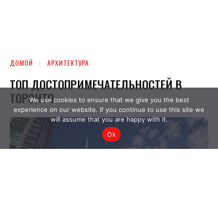
We use cookies to ensure that we give you the best
experience on our website. If you continue to use this site we
will assume that you are happy with it.
Ok