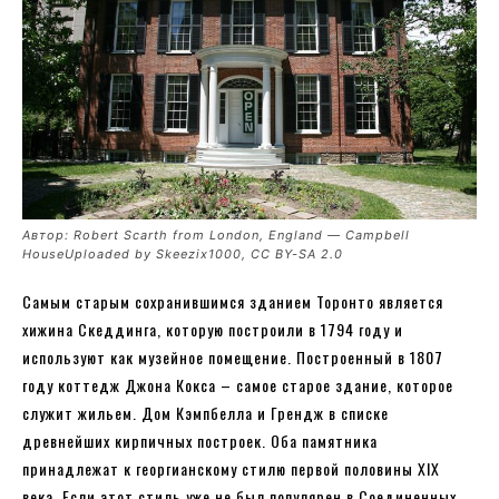
Автор: Robert Scarth from London, England — Campbell
HouseUploaded by Skeezix1000, CC BY-SA 2.0
Самым старым сохранившимся зданием Торонто является
хижина Скеддинга, которую построили в 1794 году и
используют как музейное помещение. Построенный в 1807
году коттедж Джона Кокса – самое старое здание, которое
служит жильем. Дом Кэмпбелла и Грендж в списке
древнейших кирпичных построек. Оба памятника
принадлежат к георгианскому стилю первой половины XIX
века. Если этот стиль уже не был популярен в Соединенных