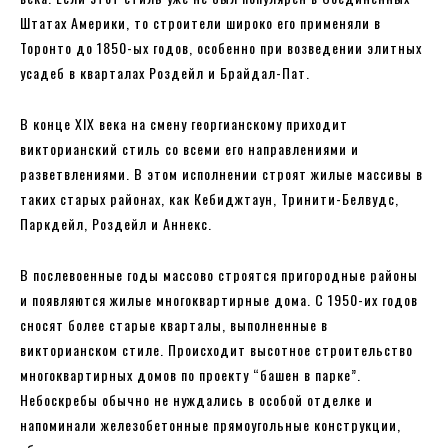
Штатах Америки, то строители широко его применяли в
Торонто до 1850-ых годов, особенно при возведении элитных
усадеб в кварталах Роздейл и Брайдал-Пат.
В конце XIX века на смену георгианскому приходит
викторианский стиль со всеми его направлениями и
разветвлениями. В этом исполнении строят жилые массивы в
таких старых районах, как Кебиджтаун, Тринити-Белвудс,
Паркдейл, Роздейл и Аннекс.
В послевоенные годы массово строятся пригородные районы
и появляются жилые многоквартирные дома. С 1950-их годов
сносят более старые кварталы, выполненные в
викторианском стиле. Происходит высотное строительство
многоквартирных домов по проекту “башен в парке”.
Небоскребы обычно не нуждались в особой отделке и
напоминали железобетонные прямоугольные конструкции,