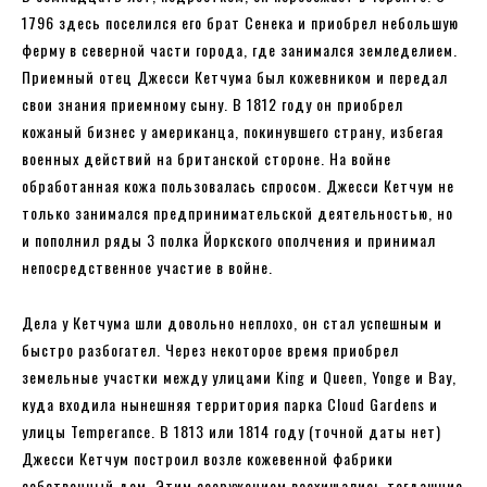
1796 здесь поселился его брат Сенека и приобрел небольшую
ферму в северной части города, где занимался земледелием.
Приемный отец Джесси Кетчума был кожевником и передал
свои знания приемному сыну. В 1812 году он приобрел
кожаный бизнес у американца, покинувшего страну, избегая
военных действий на британской стороне. На войне
обработанная кожа пользовалась спросом. Джесси Кетчум не
только занимался предпринимательской деятельностью, но
и пополнил ряды 3 полка Йоркского ополчения и принимал
непосредственное участие в войне.
Дела у Кетчума шли довольно неплохо, он стал успешным и
быстро разбогател. Через некоторое время приобрел
земельные участки между улицами King и Queen, Yonge и Bay,
куда входила нынешняя территория парка Cloud Gardens и
улицы Temperance. В 1813 или 1814 году (точной даты нет)
Джесси Кетчум построил возле кожевенной фабрики
собственный дом. Этим сооружением восхищались тогдашние