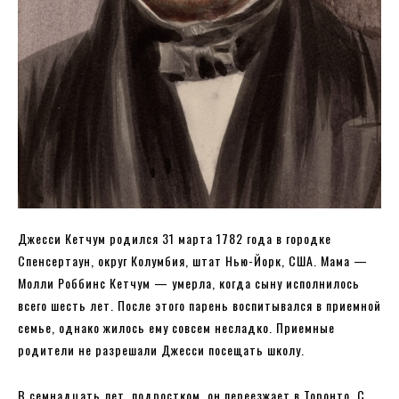
Джесси Кетчум родился 31 марта 1782 года в городке
Спенсертаун, округ Колумбия, штат Нью-Йорк, США. Мама —
Молли Роббинс Кетчум — умерла, когда сыну исполнилось
всего шесть лет. После этого парень воспитывался в приемной
семье, однако жилось ему совсем несладко. Приемные
родители не разрешали Джесси посещать школу.
В семнадцать лет, подростком, он переезжает в Торонто. С