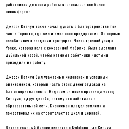
работникам до места работы становилось все более
некомфортно.
Джесси Кетчум также начал думать о благоустройстве той
части Торонто, где жил и имел свое предприятие. Он первым
позаботился о создании тротуаров. Часть грязной улицы
Yonge, которая вела к кожевенной фабрике, была выстлана
дубильной корой, чтобы наемные работники чистыми
приходили на работу.
Джесси Кетчум был уважаемым человеком и успешным
бизнесменом, который часть своих денег отдавал на
благотворительность. Недаром он носил прозвища «отец
Кетчум», «друг детей», потому что заботился о
образовательной сети. Бизнесмен владел землями и
пожертвовал их на строительство школ и церквей.
Вскоре кожаный бизнес переехал в Буффало, где Кетчум