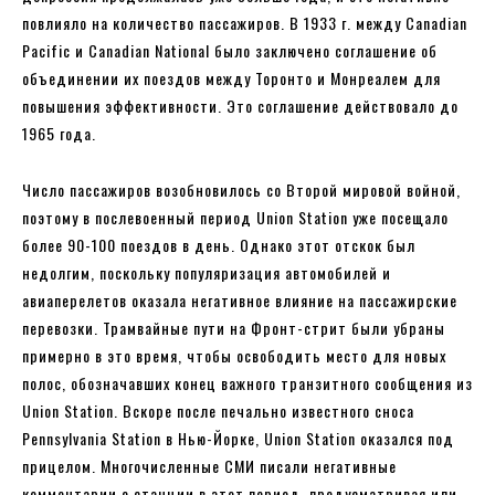
повлияло на количество пассажиров. В 1933 г. между Canadian
Pacific и Canadian National было заключено соглашение об
объединении их поездов между Торонто и Монреалем для
повышения эффективности. Это соглашение действовало до
1965 года.
Число пассажиров возобновилось со Второй мировой войной,
поэтому в послевоенный период Union Station уже посещало
более 90-100 поездов в день. Однако этот отскок был
недолгим, поскольку популяризация автомобилей и
авиаперелетов оказала негативное влияние на пассажирские
перевозки. Трамвайные пути на Фронт-стрит были убраны
примерно в это время, чтобы освободить место для новых
полос, обозначавших конец важного транзитного сообщения из
Union Station. Вскоре после печально известного сноса
Pennsylvania Station в Нью-Йорке, Union Station оказался под
прицелом. Многочисленные СМИ писали негативные
комментарии о станции в этот период, предусматривая или