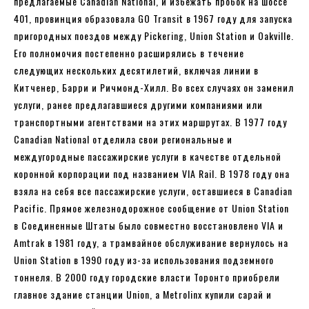
предлагаемые Canadian National, и избежать пробок на шоссе
401, провинция образовала GO Transit в 1967 году для запуска
пригородных поездов между Pickering, Union Station и Oakville.
Его полномочия постепенно расширялись в течение
следующих нескольких десятилетий, включая линии в
Китченер, Барри и Ричмонд-Хилл. Во всех случаях он заменил
услуги, ранее предлагавшиеся другими компаниями или
транспортными агентствами на этих маршрутах. В 1977 году
Canadian National отделила свои региональные и
междугородные пассажирские услуги в качестве отдельной
коронной корпорации под названием VIA Rail. В 1978 году она
взяла на себя все пассажирские услуги, оставшиеся в Canadian
Pacific. Прямое железнодорожное сообщение от Union Station
в Соединенные Штаты было совместно восстановлено VIA и
Amtrak в 1981 году, а трамвайное обслуживание вернулось на
Union Station в 1990 году из-за использования подземного
тоннеля. В 2000 году городские власти Торонто приобрели
главное здание станции Union, а Metrolinx купили сарай и