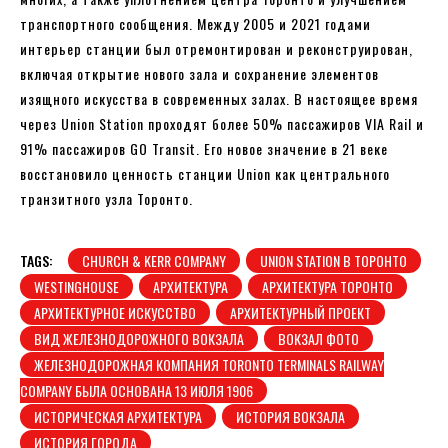
транспортного сообщения. Между 2005 и 2021 годами
интерьер станции был отремонтирован и реконструирован,
включая открытие нового зала и сохранение элементов
изящного искусства в современных залах. В настоящее время
через Union Station проходят более 50% пассажиров VIA Rail и
91% пассажиров GO Transit. Его новое значение в 21 веке
восстановило ценность станции Union как центрального
транзитного узла Торонто.
TAGS:
CHURCH & KERR COMPANY
UNION STATION В ТОРОНТО
WESTINGHOUSE
АРХИТЕКТУРА
АРХИТЕКТУРА ТОРОНТО
АРХИТЕКТУРНОЕ ИСКУССТВО
АРХИТЕКТУРНЫЙ ПРОЕКТ
ВИД ЖЕЛЕЗНОДОРОЖНОГО ВОКЗАЛА
ВОКЗАЛ ФОТО
ЖЕЛЕЗНОДОРОЖНАЯ КОМПАНИЯ TORONTO TERMINALS RAILWAY
COMPANY БЫЛА ОСНОВАНА 13 ИЮЛЯ 1906
ИСТОРИЧЕСКАЯ АРХИТЕКТУРА
ИСТОРИЯ ВОКЗАЛА
ИСТОРИЯ ГОРОДА