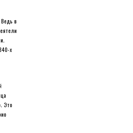
 Ведь в
деятели
и.
840-х
й
ьца
. Это
рио