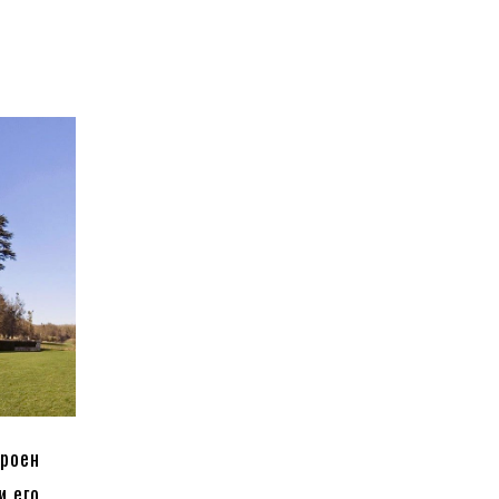
троен
и его