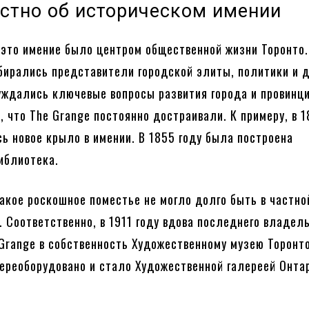
естно об историческом имении
е это имение было центром общественной жизни Торонто.
бирались представители городской элиты, политики и 
уждались ключевые вопросы развития города и провинци
, что The Grange постоянно достраивали. К примеру, в 1
сь новое крыло в имении. В 1855 году была построена
иблиотека.
такое роскошное поместье не могло долго быть в частно
. Соответственно, в 1911 году вдова последнего владел
Grange в собственность Художественному музею Торонто
ереоборудовано и стало Художественной галереей Онта