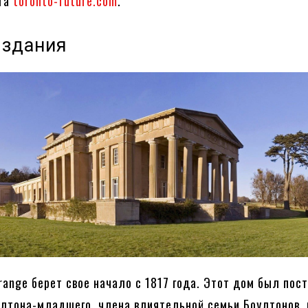
йта
toronto-future.com
.
 здания
range берет свое начало с 1817 года. Этот дом был пос
лтона-младшего, члена влиятельной семьи Боултонов, 