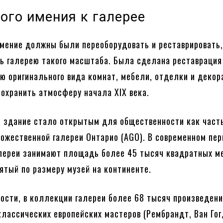
ного имения к галерее
имение должны были переоборудовать и реставрировать,
ь галерею такого масштаба. Была сделана реставрация
ю оригинального вида комнат, мебели, отделки и декор
охранить атмосферу начала XIX века.
 здание стало открытым для общественности как част
ожественной галереи Онтарио (AGO). В современном пе
лереи занимают площадь более 45 тысяч квадратных ме
сятый по размеру музей на континенте.
ости, в коллекции галереи более 68 тысяч произведен
 классических европейских мастеров (Рембрандт, Ван Гог