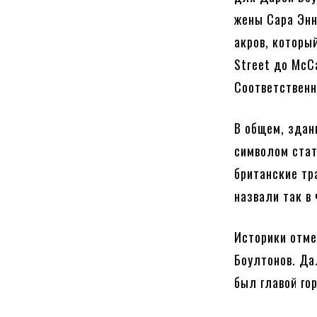
жены Сара Энн
акров, который
Street до McC
Соответственн
В общем, здан
символом стат
британские тр
назвали так в
Историки отме
Боултонов. Да
был главой го