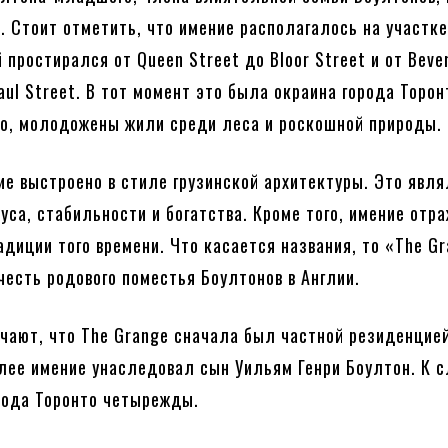
. Стоит отметить, что имение располагалось на участке
 простирался от Queen Street до Bloor Street и от Beve
aul Street. В тот момент это была окраина города Торон
о, молодожены жили среди леса и роскошной природы.
ие выстроено в стиле грузинской архитектуры. Это явл
уса, стабильности и богатства. Кроме того, имение отр
адиции того времени. Что касается названия, то «The G
 честь родового поместья Боултонов в Англии.
чают, что The Grange сначала был частной резиденцие
лее имение унаследовал сын Уильям Генри Боултон. К с
рода Торонто четырежды.