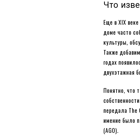
Что изв
Еще в XIX век
доме часто со
культуры, обс
Также добавим
годах появило
двухэтажная б
Понятно, что 
собственности
передала The 
имение было п
(AGO).