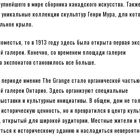
рупнейшего в мире сборника канадского искусства. Такж
 уникальные коллекции скульптур Генри Мура, для кот
льное крыло.
поместья, то в 1913 году здесь была открыта первая эк
й галереи. Конечно, со временем площади галереи
а экспонатов становилось все больше.
 периоде имение The Grange стало органической часть
й галереи Онтарио. Здесь организуют специальные
выставки и культурные инициативы. В общем, дом не то
 историческую ценность, но и превратился в центр куль
, открытый для широкой аудитории. Местные жители и 
уться к историческому зданию и насладиться невероятн