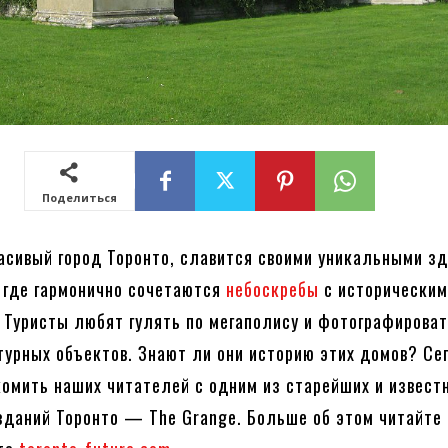
Поделиться
асивый город Торонто, славится своими уникальными з
, где гармонично сочетаются
небоскребы
с исторически
 Туристы любят гулять по мегаполису и фотографирова
турных объектов. Знают ли они историю этих домов? Се
омить наших читателей с одним из старейших и извест
зданий Торонто — The Grange. Больше об этом читайте 