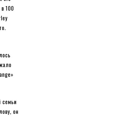
 в 100
rley
то.
ялось
ажало
range»
й семьи
лову, он