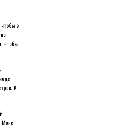
 чтобы в
 по
а, чтобы
ь
риоде
тров. К
ий
, Моне,