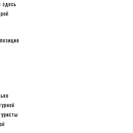
е здесь
орой
спозиция
ю
лько
турной
туристы
ой