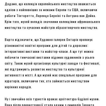
Додамо, що колекція європейського мистецтва вважається
однією з найповніших за межами Європи та США, включаючи
роботи Тінторетто, Лоренцо Берніні та Антуана ван Дейка.
Крім того, музей володіє значними колекціями африканського
мистецтва та сучасних майстрів образотворчого мистецтва.
Варто відзначити, що Художня галерея Онтаріо пропонує
різноманітні освітні програми для дітей та дорослих:
інтерактивні виставки та майстер-класи. А ще тут можна
побачити тимчасові виставки відомих художників з усього
світу. Також музей організовує культурні заходи та фестивалі,
які підтримують розвиток мистецтва та культурної
активності в місті. А ще музей має спеціальні програми для
кураторів, включаючи тих, хто займається мистецтвом
корінних народів.
Ну і звичайно всіх туристів вражає архітектура будівлі музею.
Вона після реконструкції стала одним з символів Торонто.