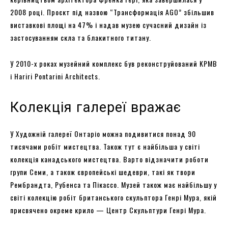
2008 році. Проєкт під назвою “Трансформація AGO” збільшив
виставкові площі на 47% і надав музею сучасний дизайн із
застосуванням скла та блакитного титану.
У 2010-х роках музейний комплекс був реконструйований KPMB
і Hariri Pontarini Architects.
Колекція галереї вражає
У Художній галереї Онтаріо можна подивитися понад 90
тисячами робіт мистецтва. Також тут є найбільша у світі
колекція канадського мистецтва. Варто відзначити роботи
групи Семи, а також європейські шедеври, такі як твори
Рембрандта, Рубенса та Пікассо. Музей також має найбільшу у
світі колекцію робіт британського скульптора Генрі Мура, якій
присвячено окреме крило — Центр Скульптури Генрі Мура.