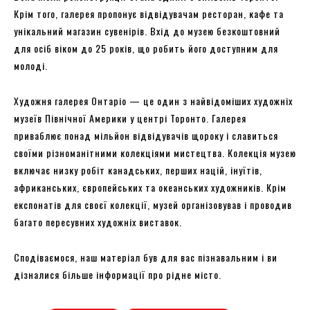
Крім того, галерея пропонує відвідувачам ресторан, кафе та
унікальний магазин сувенірів. Вхід до музею безкоштовний
для осіб віком до 25 років, що робить його доступним для
молоді.
Художня галерея Онтаріо — це один з найвідоміших художніх
музеїв Північної Америки у центрі Торонто. Галерея
приваблює понад мільйон відвідувачів щороку і славиться
своїми різноманітними колекціями мистецтва. Колекція музею
включає низку робіт канадських, перших націй, інуїтів,
африканських, європейських та океанських художників. Крім
експонатів для своєї колекції, музей організовував і проводив
багато пересувних художніх виставок.
Сподіваємося, наш матеріал був для вас пізнавальним і ви
дізналися більше інформації про рідне місто.