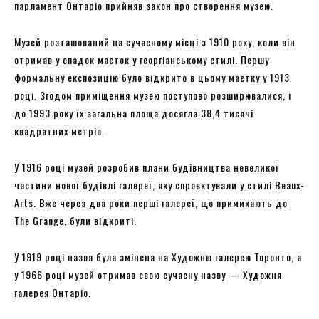
парламент Онтаріо прийняв закон про створення музею.
Музей розташований на сучасному місці з 1910 року, коли він
отримав у спадок маєток у георгіанському стилі. Першу
формальну експозицію було відкрито в цьому маєтку у 1913
році. Згодом приміщення музею поступово розширювалися, і
до 1993 року їх загальна площа досягла 38,4 тисячі
квадратних метрів.
У 1916 році музей розробив плани будівництва невеликої
частини нової будівлі галереї, яку спроєктували у стилі Beaux-
Arts. Вже через два роки перші галереї, що примикають до
The Grange, були відкриті.
У 1919 році назва була змінена на Художню галерею Торонто, а
у 1966 році музей отримав свою сучасну назву — Художня
галерея Онтаріо.