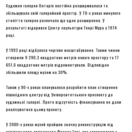
Художня галерея Онтаріо постійно розширювалася та
збільшувала свій галерейний простір. У 70-х роках минулого
століття галерея розпочала ще одне розширення. У
результаті відкрився Центр скульптури Генрі Мура у 1974
році.
У 1993 році відбулося чергове масштабування. Таким чином
створили 9 290,3 квадратних метрів нового простору та 17
651,6 квадратних метрів відремонтували. Відповідно
збільшили площу музею на 30%.
Також у 90-х роках планувалося розробити план створення
пішохідного центру від Університетського проспекту до
художньої галереї. Проте відсутність фінансування не дали
реалізуватися цьому проєкту.
У 2000-х роках музей пройшов значну реконструкцію під
керівництвом архітектора Френка Гері, яка завершилася у