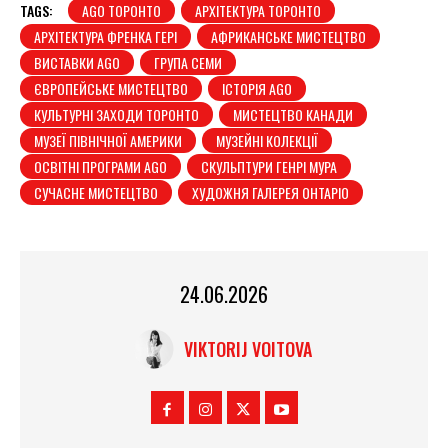
TAGS:
AGO ТОРОНТО
АРХІТЕКТУРА ТОРОНТО
АРХІТЕКТУРА ФРЕНКА ГЕРІ
АФРИКАНСЬКЕ МИСТЕЦТВО
ВИСТАВКИ AGO
ГРУПА СЕМИ
ЄВРОПЕЙСЬКЕ МИСТЕЦТВО
ІСТОРІЯ AGO
КУЛЬТУРНІ ЗАХОДИ ТОРОНТО
МИСТЕЦТВО КАНАДИ
МУЗЕЇ ПІВНІЧНОЇ АМЕРИКИ
МУЗЕЙНІ КОЛЕКЦІЇ
ОСВІТНІ ПРОГРАМИ AGO
СКУЛЬПТУРИ ГЕНРІ МУРА
СУЧАСНЕ МИСТЕЦТВО
ХУДОЖНЯ ГАЛЕРЕЯ ОНТАРІО
24.06.2026
VIKTORIJ VOITOVA