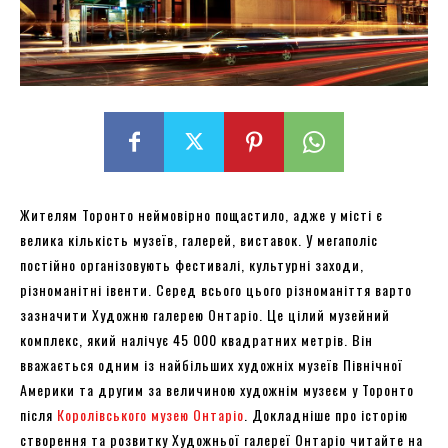
Жителям Торонто неймовірно пощастило, адже у місті є
велика кількість музеїв, галерей, виставок. У мегаполіс
постійно організовують фестивалі, культурні заходи,
різноманітні івенти. Серед всього цього різноманіття варто
зазначити Художню галерею Онтаріо. Це цілий музейний
комплекс, який налічує 45 000 квадратних метрів. Він
вважається одним із найбільших художніх музеїв Північної
Америки та другим за величиною художнім музеєм у Торонто
після
Королівського музею Онтаріо
. Докладніше про історію
створення та розвитку Художньої галереї Онтаріо читайте на