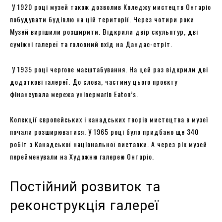
У 1920 році музей також дозволив Коледжу мистецтв Онтаріо
побудувати будівлю на цій території. Через чотири роки
Музей вирішили розширити. Відкрили двір скульптур, дві
суміжні галереї та головний вхід на Дандас-стріт.
У 1935 році чергове масштабування. На цей раз відкрили дві
додаткові галереї. До слова, частину цього проєкту
фінансувала мережа універмагів Eaton’s.
Колекції європейських і канадських творів мистецтва в музеї
почали розширюватися. У 1965 році було придбано ще 340
робіт з Канадської національної виставки. А через рік музей
перейменували на Художню галерею Онтаріо.
Постійний розвиток та
реконструкція галереї