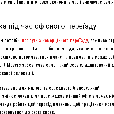
у місці. Така підготовка економить час і виключає сум’я
.
а під час офісного переїзду
им потрібні
послуги з комерційного переїзду
, важливо о
осто транспорт. Їм потрібна команда, яка вміє обережно
технікою, дотримуватися плану та працювати в межах ро
lent Movers забезпечує саме такий сервіс, адаптований 
ованої релокації.
ктуально для малого та середнього бізнесу, який
 змінює локацію чи переїжджає в інший офіс у межах мі
манда робить цей перехід плавним, щоб працівники мог
овернутися до своїх справ.