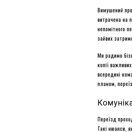
Вимушений про
витрачена на п
непомітного п
зайвих затрим
Ми радимо бізн
копії важливи
всередині кома
планом, переї
Комуніка
Переїзд прохо
Такі нюанси, я