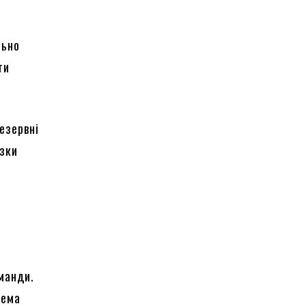
,
льно
ти
езервні
язки
з
манди.
хема