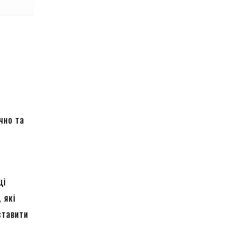
чно та
ці
 які
ставити