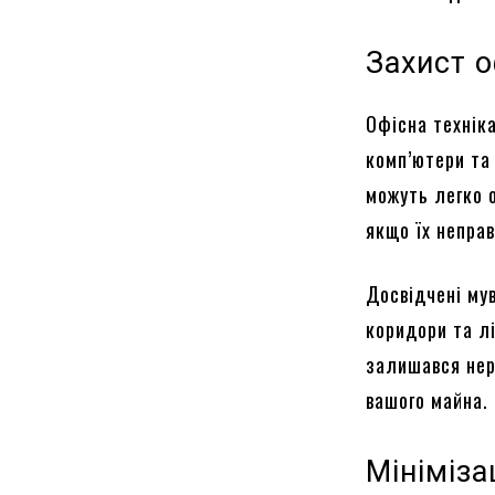
Захист о
Офісна технік
комп’ютери та
можуть легко 
якщо їх непра
Досвідчені мув
коридори та лі
залишався нер
вашого майна.
Мініміза