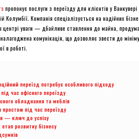
rs
пропонує послуги з переїзду для клієнтів у Ванкувері
ій Колумбії. Компанія спеціалізується на надійних бізне
 в центрі уваги — дбайливе ставлення до майна, продум
 налагоджена комунікація, що дозволяє звести до мінім
ої в роботі.
рційний переїзд потребує особливого підходу
під час офісного переїзду
існого обладнання та меблів
я простою під час переїзду
ія — ключ до успіху
 етап розвитку бізнесу
дсумків