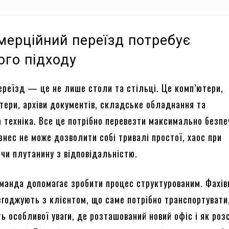
мерційний переїзд потребує
ого підходу
ереїзд — це не лише столи та стільці. Це комп’ютери,
нтери, архіви документів, складське обладнання та
а техніка. Все це потрібно перевезти максимально безпе
знес не може дозволити собі тривалі простої, хаос при
 чи плутанину з відповідальністю.
манда допомагає зробити процес структурованим. Фахів
згоджують з клієнтом, що саме потрібно транспортувати,
ь особливої уваги, де розташований новий офіс і як роз