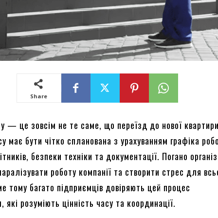
Share
у — це зовсім не те саме, що переїзд до нової квартири
у має бути чітко спланована з урахуванням графіка роб
ітників, безпеки техніки та документації. Погано органі
паралізувати роботу компанії та створити стрес для всь
ме тому багато підприємців довіряють цей процес
 які розуміють цінність часу та координації.