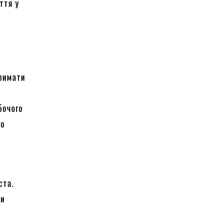
ття у
тримати
бочого
до
ста.
ли