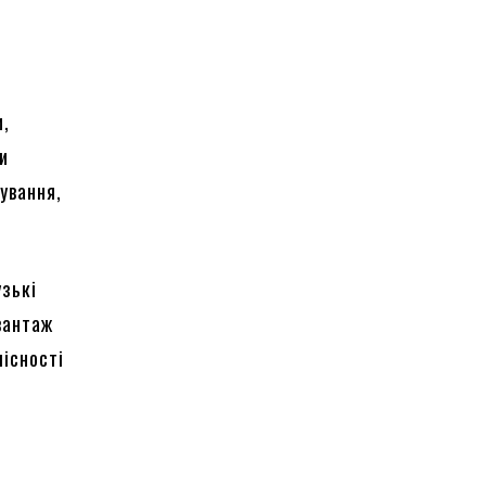
и,
и
ування,
узькі
 вантаж
існості