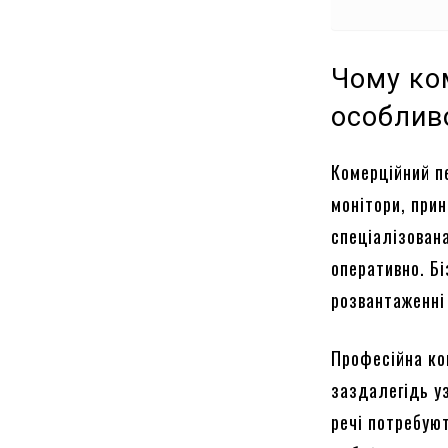
Чому ко
особлив
Комерційний п
монітори, при
спеціалізован
оперативно. Бі
розвантаженні
Професійна ко
заздалегідь у
речі потребуют