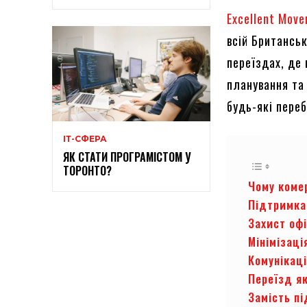
Excellent Move
всій Британськ
переїздах, де
планування та
будь-які переб
ІТ-СФЕРА
ЯК СТАТИ ПРОГРАМІСТОМ У
ТОРОНТО?
Чому коме
Підтримка 
Захист оф
Мінімізаці
Комунікац
Переїзд як
Замість пі