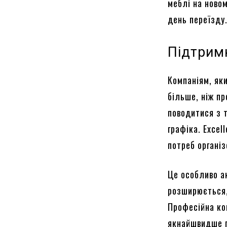
меблі на новом
день переїзду
Підтримк
Компаніям, як
більше, ніж пр
поводитися з 
графіка. Excel
потреб організ
Це особливо а
розширюється,
Професійна ко
якнайшвидше п