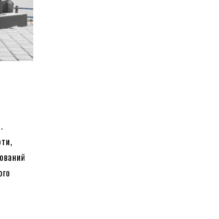
.
оти,
зований
ого