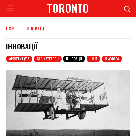
TORONTO
HOME
ІННОВАЦІЇ
ІННОВАЦІЇ
АРХІТЕКТУРА
БЕЗ КАТЕГОРІЇ
ІННОВАЦІЇ
ІНШЕ
ІТ-СФЕРА