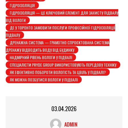
ГІДРОІЗОЛЯЦІЯ
ГІДРОІЗОЛЯЦІЯ — ЦЕ КЛЮЧОВИЙ ЕЛЕМЕНТ ДЛЯ ЗАХИСТУ ПІДВАЛУ
ВІД ВОЛОГИ
ДЕ У ТОРОНТО ЗАМОВИТИ ПОСЛУГИ ПРОФЕСІЙНОЇ ГІДРОІЗОЛЯЦІЇ
ПІДВАЛУ
ДРЕНАЖНА СИСТЕМА — ГРАМОТНО СПРОЄКТОВАНА СИСТЕМА
ДРЕНАЖУ ВІДВОДИТЬ ВОДУ ВІД БУДИНКУ
НАДМІРНИЙ РІВЕНЬ ВОЛОГИ У ПІДВАЛІ
СПЕЦІАЛІСТИ PRYDE GROUP ВИКОРИСТОВУЮТЬ ПЕРЕДОВУ ТЕХНІКУ
ЯК ЕФЕКТИВНО ПОБОРОТИ ВОЛОГІСТЬ ТА ЦВІЛЬ У ПІДВАЛІ?
ЯК МОЖНА ПОЗБУТИСЯ ВОЛОГИ У ПІДВАЛІ
03.04.2026
ADMIN