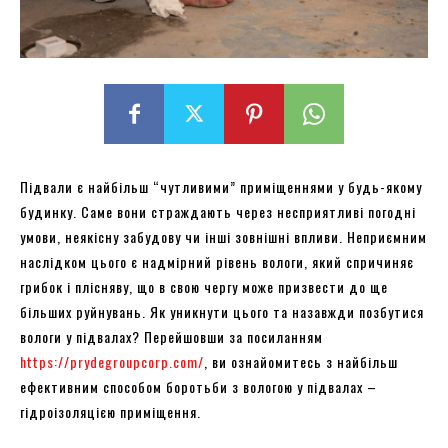
Підвали є найбільш “чутливими” приміщеннями у будь-якому
будинку. Саме вони страждають через несприятливі погодні
умови, неякісну забудову чи інші зовнішні впливи. Неприємним
наслідком цього є надмірний рівень вологи, який спричиняє
грибок і плісняву, що в свою чергу може призвести до ще
більших руйнувань. Як уникнути цього та назавжди позбутися
вологи у підвалах? Перейшовши за посиланням
https://prydegroupcorp.com/
, ви ознайомитесь з найбільш
ефективним способом боротьби з вологою у підвалах –
гідроізоляцією приміщення.