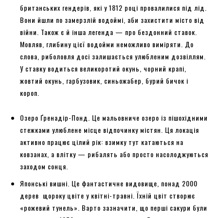
британських гендерів, які у 1812 році провалилися під лід.
Вони йшли по замерзлій водоймі, аби захистити місто від
війни. Також є й інша легенда — про бездонний ставок.
Мовляв, глибину цієї водойми неможливо виміряти. До
слова, риболовля досі залишається улюбленим дозвіллям.
У ставку водиться великоротий окунь, чорний крапі,
жовтий окунь, гарбузовик, синьожабер, бурий бичок і
короп.
Озеро Ґренадір-Понд. Це мальовниче озеро із пішохідними
стежками улюблене місце відпочинку містян. Ця локація
активно працює цілий рік: взимку тут катаються на
ковзанах, а влітку — рибалять або просто насолоджуються
заходом сонця.
Японські вишні. Це фантастичне видовище, понад 2000
дерев щороку цвіте у квітні-травні. Їхній цвіт створює
«рожевий тунель». Варто зазначити, що перші сакури були