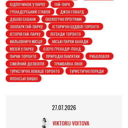
ВІДПОЧИНОК У ПАРКУ
ГАЙ-ПАРК
ГРЕНАДЕРСЬКИЙ СТАВОК
ДЖОН ГОВАРД
ДУБОВІ САВАНИ
ЕКОЛОГІЧНІ ПРОГРАМИ
ЗООПАРК ГАЙ-ПАРКУ
ІСТОРИЧНІ БУДІВЛІ ТОРОНТО
ІСТОРІЯ ГАЙ-ПАРКУ
ЛЕГЕНДИ ТОРОНТО
МАЛЬОВНИЧІ МІСЦЯ
МІСЬКІ ПАРКИ КАНАДИ
МУЗЕЙ У ПАРКУ
ОЗЕРО ҐРЕНАДІР-ПОНД
ПАРКИ ТОРОНТО
ПРИРОДНІ ПАМ'ЯТКИ
РИБОЛОВЛЯ
СІМЕЙНИЙ ДОЗВІЛЛЯ
ТРАМВАЙНА ЛІНІЯ
ТУРИСТИЧНІ ЛОКАЦІЇ ТОРОНТО
ТУРИСТИЧНІ ПОРАДИ
ЯПОНСЬКІ ВИШНІ
27.07.2026
VIKTORIJ VOITOVA