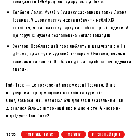
посаджені в 1959 році як подарунок від Токіо.
Колборн-Лодж. Музей у будинку засновника парку Джона
Говарда. У цьому маєтку можна побачити меблі XIX
століття, мапи розвитку парку та особисті речі родини. А
ще поруч із музеєм розташована могила Говардів
Зоопарк. Особливо цей парк люблять відвідувати сім’ї з
дітьми, адже тут є чудовий зоопарк з бізонами, ламами,
павичами та валабі. Особливо дітям подобається годувати
тварин.
Гай-Парк — це прекрасний парк у серці Торонто. Він є
популярним серед місцевих жителів та туристів.
Сподіваємося, наш матеріал був для вас пізнавальним і ви
дізналися більше інформації про рідне місто. А часто ви
відвідуєте Гай-Парк?
TAGS:
COLBORNE LODGE
TORONTO
ВЕСНЯНИЙ ЦВІТ