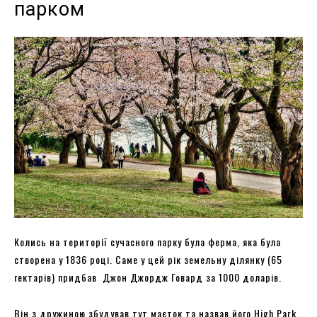
парком
Колись на території сучасного парку була ферма, яка була
створена у 1836 році. Саме у цей рік земельну ділянку (65
гектарів) придбав Джон Джордж Говард за 1000 доларів.
Він з дружиною збудував тут маєток та назвав його High Park.