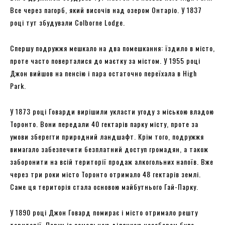
Все через пагорб, який височів над озером Онтаріо. У 1837
році тут збудували Colborne Lodge.
Спершу подружжя мешкало на два помешкання: їздило в місто,
проте часто поверталися до маєтку за містом. У 1955 році
Джон вийшов на пенсію і пара остаточно переїхала в High
Park.
У 1873 році Говарди вирішили укласти угоду з міською владою
Торонто. Вони передали 40 гектарів парку місту, проте за
умови зберегти природний ландшафт. Крім того, подружжя
вимагало забезпечити безплатний доступ громадян, а також
заборонити на всій території продаж алкогольних напоїв. Вже
через три роки місто Торонто отримало 48 гектарів землі.
Саме ця територія стала основою майбутнього Гай-Парку.
У 1890 році Джон Говард помирає і місто отримало решту
території. Поруч із земельною ділянкою незабаром було