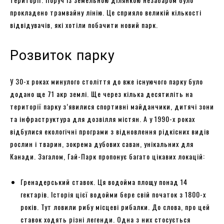
прокладено трамвайну лінію. Це сприяло великій кількості
відвідувачів, які хотіли побачити новий парк.
Розвиток парку
У 30-х роках минулого століття до вже існуючого парку було
додано ще 71 акр землі. Ще через кілька десятиліть на
території парку з’явилися спортивні майданчики, дитячі зони
та інфраструктура для дозвілля містян. А у 1990-х роках
відбулися екологічні програми з відновлення рідкісних видів
рослин і тварин, зокрема дубових саван, унікальних для
Канади. Загалом, Гай-Парк пропонує багато цікавих локацій:
Гренадерський ставок. Ця водойма площу понад 14
гектарів. Історія цієї водойми бере свій початок з 1800-х
років. Тут ловили рибу місцеві рибалки. До слова, про цей
ставок ходять різні легенди. Одна з них стосується