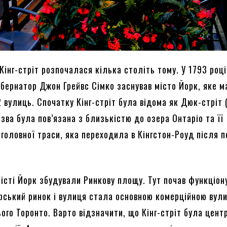
 Кінг-стріт розпочалася кілька століть тому. У 1793 році
убернатор Джон Грейвс Сімко заснував місто Йорк, яке 
 вулиць. Спочатку Кінг-стріт була відома як Дюк-стріт 
азва була пов’язана з близькістю до озера Онтаріо та її
головної траси, яка переходила в Кінгстон-Роуд після 
місті Йорк збудували Ринкову площу. Тут почав функціон
ський ринок і вулиця стала основною комерційною вул
ого Торонто. Варто відзначити, що Кінг-стріт була цент