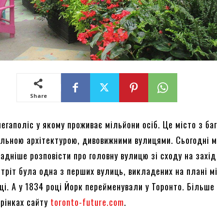
Share
егаполіс у якому проживає мільйони осіб. Це місто з ба
кальною архітектурою, дивовижними вулицями. Сьогодні 
адніше розповісти про головну вулицю зі сходу на захід
стріт була одна з перших вулиць, викладених на плані м
ці. А у 1834 році Йорк перейменували у Торонто. Більше
орінках сайту
toronto-future.com
.