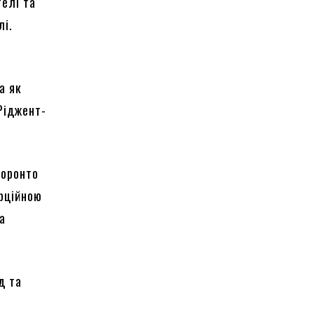
телі та
лі.
а як
 Ріджент-
Торонто
ерційною
та
д та