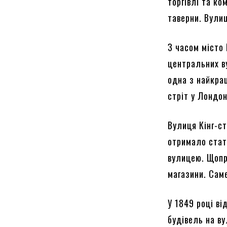
торгівлі та ко
таверни. Вули
З часом місто 
центральних ву
одна з найкращ
стріт у Лондон
Вулиця Кінг-ст
отримало стат
вулицею. Щопра
магазини. Сам
У 1849 році ві
будівель на ву