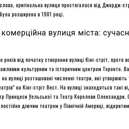
 слова, оригінальна вулиця простягалася від Джордж-ст
 була розширена в 1901 році.
 комерційна вулиця міста: сучас
 років від початку створення вулиці Кінг-стріт, проте в
ажливим культурним та історичним центром Торонто. В
 на вулиці розташовані численні театри, які утворюють
атрів” на Кінг-стріт Вест. На вулиці знаходяться такі в
атр Принцеси Уельської та Театр Королеви Олександри. 
постійно діючим театром у Північній Америці, відкритим