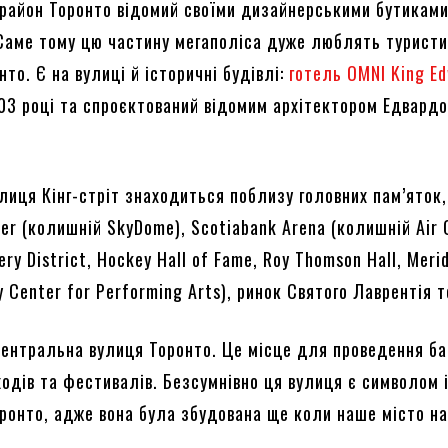
й район Торонто відомий своїми дизайнерськими бутиками
Саме тому цю частину мегаполіса дуже люблять туристи
то. Є на вулиці й історичні будівлі:
готель OMNI King E
903 році та спроєктований відомим архітектором Едвард
лиця Кінг-стріт знаходиться поблизу головних пам’яток,
er (колишній SkyDome), Scotiabank Arena (колишній Air
lery District, Hockey Hall of Fame, Roy Thomson Hall, Merid
 Center for Performing Arts), ринок Святого Лаврентія 
центральна вулиця Торонто. Це місце для проведення ба
одів та фестивалів. Безсумнівно ця вулиця є символом і
оронто, адже вона була збудована ще коли наше місто н