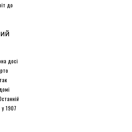
ріт до
ний
она досі
арто
 так
ідомі
Останній
 у 1907