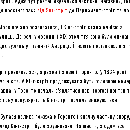
мерції. Адже тут розташовувалися численні магазини, го
ця простягалася
від Янг-стріт
до Парламент-стріт та да
Йорк почало розвиватися, і Кінг-стріт стала однією з
лиць. До речі у середині XIX століття вона була описан
их вулиць у Північній Америці. Її навіть порівнювали з
і.
ріт розвивалася, а разом і з нею і Торонто. У 1834 році 
ус міста. А Кінг-стріт продовжувала бути головною ком
вда, у Торонто почали з’являтися нові торгові центри 
е тому популярність Кінг-стріт почала знижуватися.
дбулася велика пожежа в Торонто і значну частину спору
лиці Кінг-стріт було зруйновано. На щастя, згодом все