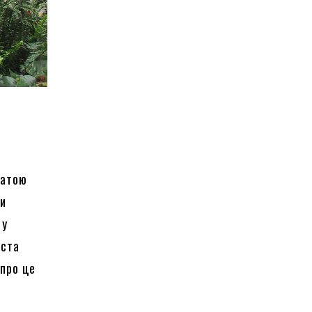
гатою
ми
 у
іста
 про це