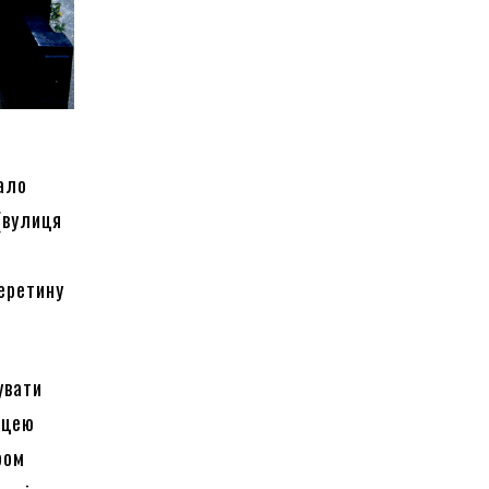
мало
(вулиця
перетину
увати
ицею
ром