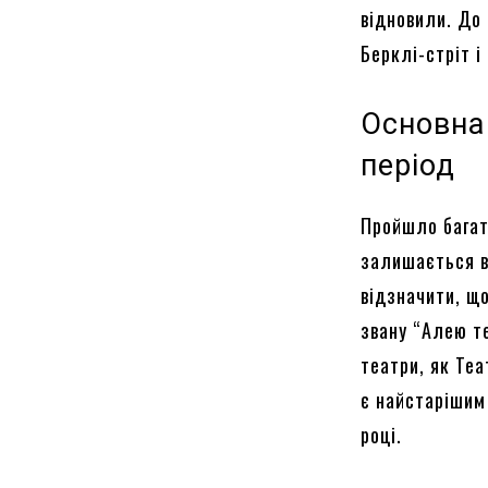
відновили. До
Берклі-стріт і
Основна
період
Пройшло багато
залишається в
відзначити, що
звану “Алею те
театри, як Те
є найстарішим 
році.