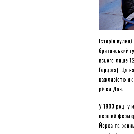
Історія вулиці
британський г
всього лише 12
Герцога). Ця н
важливістю як 
річки Дон.
У 1803 році у 
перший фермер
Йорка та раннь