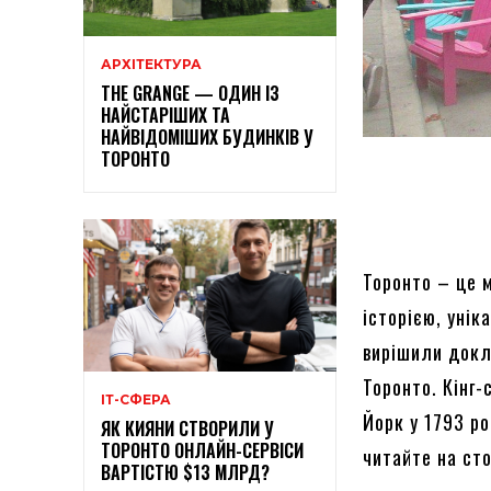
АРХІТЕКТУРА
THE GRANGE — ОДИН ІЗ
НАЙСТАРІШИХ ТА
НАЙВІДОМІШИХ БУДИНКІВ У
ТОРОНТО
Торонто – це м
історією, уні
вирішили докл
Торонто. Кінг-
ІТ-СФЕРА
Йорк у 1793 ро
ЯК КИЯНИ СТВОРИЛИ У
ТОРОНТО ОНЛАЙН-СЕРВІСИ
читайте на ст
ВАРТІСТЮ $13 МЛРД?