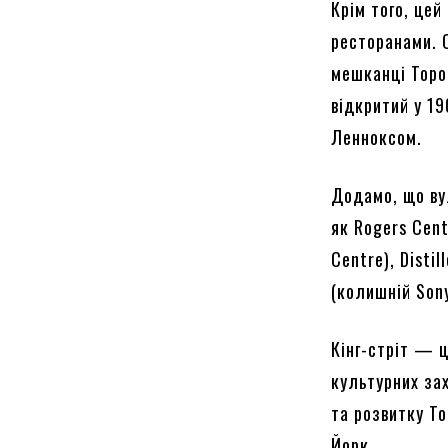
Крім того, це
ресторанами. 
мешканці Торон
відкритий у 1
Ленноксом.
Додамо, що ву
як Rogers Cent
Centre), Distil
(колишній Sony
Кінг-стріт — 
культурних зах
та розвитку Т
Йорк.