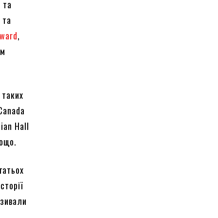
 та
 та
dward
,
ом
 таких
 Canada
ian Hall
тощо.
гатьох
сторії
азивали