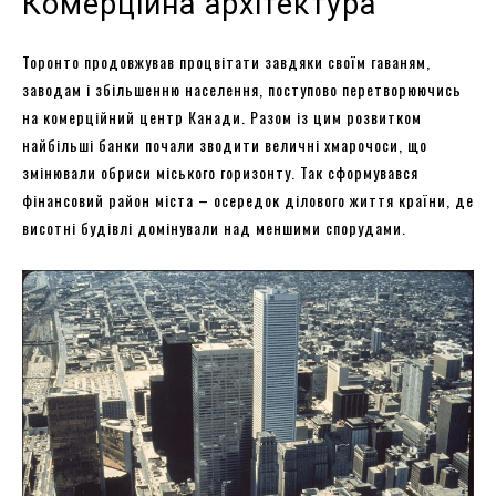
Комерційна архітектура
Торонто продовжував процвітати завдяки своїм гаваням,
заводам і збільшенню населення, поступово перетворюючись
на комерційний центр Канади. Разом із цим розвитком
найбільші банки почали зводити величні хмарочоси, що
змінювали обриси міського горизонту. Так сформувався
фінансовий район міста – осередок ділового життя країни, де
висотні будівлі домінували над меншими спорудами.