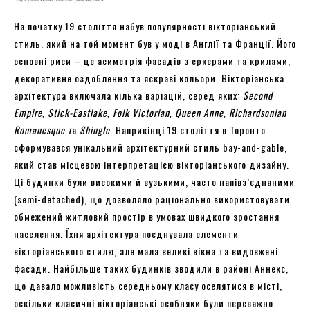
На початку 19 століття набув популярності вікторіанський
стиль, який на той момент був у моді в Англії та Франції. Його
основні риси – це асиметрія фасадів з еркерами та крилами,
декоративне оздоблення та яскраві кольори. Вікторіанська
архітектура включала кілька варіацій, серед яких:
Second
Empire, Stick-Eastlake, Folk Victorian, Queen Anne, Richardsonian
Romanesque т
а
Shingle
. Наприкінці 19 століття в Торонто
сформувався унікальний архітектурний стиль bay-and-gable,
який став місцевою інтерпретацією вікторіанського дизайну.
Ці будинки були високими й вузькими, часто напівз’єднаними
(semi-detached), що дозволяло раціонально використовувати
обмежений житловий простір в умовах швидкого зростання
населення. Їхня архітектура поєднувала елементи
вікторіанського стилю, але мала великі вікна та видовжені
фасади. Найбільше таких будинків зводили в районі Аннекс,
що давало можливість середньому класу оселятися в місті,
оскільки класичні вікторіанські особняки були переважно