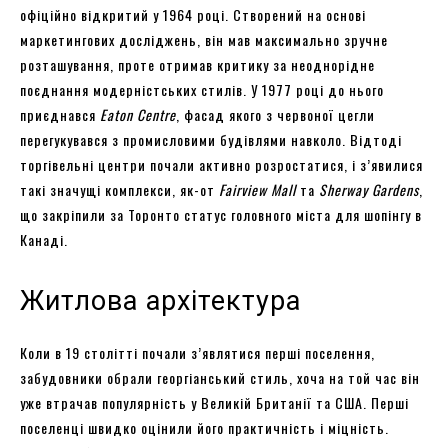
офіційно відкритий у 1964 році. Створений на основі
маркетингових досліджень, він мав максимально зручне
розташування, проте отримав критику за неоднорідне
поєднання модерністських стилів. У 1977 році до нього
приєднався
Eaton Centre
, фасад якого з червоної цегли
перегукувався з промисловими будівлями навколо. Відтоді
торгівельні центри почали активно розростатися, і з’явилися
такі значущі комплекси, як-от
Fairview Mall
та
Sherway Gardens
,
що закріпили за Торонто статус головного міста для шопінгу в
Канаді.
Житлова архітектура
Коли в 19 столітті почали з’являтися перші поселення,
забудовники обрали георгіанський стиль, хоча на той час він
уже втрачав популярність у Великій Британії та США. Перші
поселенці швидко оцінили його практичність і міцність.