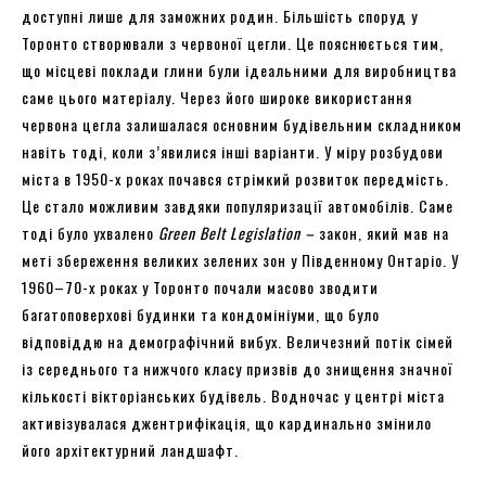
доступні лише для заможних родин. Більшість споруд у
Торонто створювали з червоної цегли. Це пояснюється тим,
що місцеві поклади глини були ідеальними для виробництва
саме цього матеріалу. Через його широке використання
червона цегла залишалася основним будівельним складником
навіть тоді, коли з’явилися інші варіанти. У міру розбудови
міста в 1950-х роках почався стрімкий розвиток передмість.
Це стало можливим завдяки популяризації автомобілів. Саме
тоді було ухвалено
Green Belt Legislation –
закон, який мав на
меті збереження великих зелених зон у Південному Онтаріо. У
1960–70-х роках у Торонто почали масово зводити
багатоповерхові будинки та кондомініуми, що було
відповіддю на демографічний вибух. Величезний потік сімей
із середнього та нижчого класу призвів до знищення значної
кількості вікторіанських будівель. Водночас у центрі міста
активізувалася джентрифікація, що кардинально змінило
його архітектурний ландшафт.