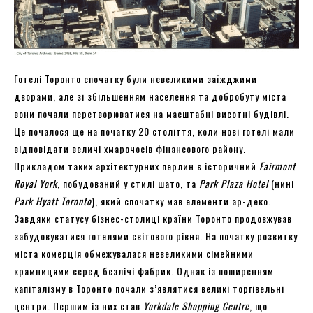
Готелі Торонто спочатку були невеликими заїжджими
дворами, але зі збільшенням населення та добробуту міста
вони почали перетворюватися на масштабні висотні будівлі.
Це почалося ще на початку 20 століття, коли нові готелі мали
відповідати величі хмарочосів фінансового району.
Прикладом таких архітектурних перлин є історичний
Fairmont
Royal York
, побудований у стилі шато, та
Park Plaza Hotel
(нині
Park Hyatt Toronto
), який спочатку мав елементи ар-деко.
Завдяки статусу бізнес-столиці країни Торонто продовжував
забудовуватися готелями світового рівня. На початку розвитку
міста комерція обмежувалася невеликими сімейними
крамницями серед безлічі фабрик. Однак із поширенням
капіталізму в Торонто почали з’являтися великі торгівельні
центри. Першим із них став
Yorkdale Shopping
Centre
, що