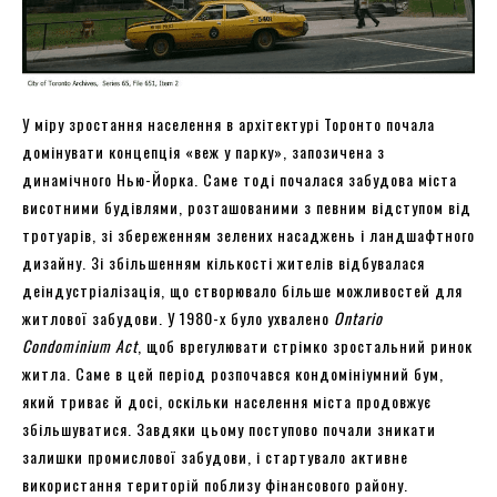
У міру зростання населення в архітектурі Торонто почала
домінувати концепція «веж у парку», запозичена з
динамічного Нью-Йорка. Саме тоді почалася забудова міста
висотними будівлями, розташованими з певним відступом від
тротуарів, зі збереженням зелених насаджень і ландшафтного
дизайну. Зі збільшенням кількості жителів відбувалася
деіндустріалізація, що створювало більше можливостей для
житлової забудови. У 1980-х було ухвалено
Ontario
Condominium Act
, щоб врегулювати стрімко зростальний ринок
житла. Саме в цей період розпочався кондомініумний бум,
який триває й досі, оскільки населення міста продовжує
збільшуватися. Завдяки цьому поступово почали зникати
залишки промислової забудови, і стартувало активне
використання територій поблизу фінансового району.