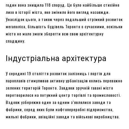
годин вона знищила 118 споруд. Це було найбільше стихійне
лихо в історії міста, яке змінило його вигляд назавжди.
Унаслідок цього, а також через подальший стрімкий розвиток
мегаполіса, більшість будівель Торонто є сучасними, оскільки
місто не мало змоги зберегти всю свою архітектурну
спадщину.
Індустріальна архітектура
У середині 19 століття розвиток залізниць і портів для
пароплавів стимулював активну урбанізацію колись переважно
зелених територій Торонто. Завдяки зручній гавані місто
перетворилося на потужний центр торгівлі та промисловості.
Вздовж узбережжя один за одним з’являлися заводи та
фабрики, серед яких були нафтопереробні підприємства,
мильні фабрики, авіаційні заводи та військові виробництва.