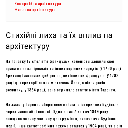
Комерційна архітектура
Житлова архітектура
Стихійні лиха та їх вплив на
архітектуру
На початку 17 століття французькі колоністи заявили свої
права на землі ірокезів та інших корінних народів. У 1760 році
британці захопили цей регіон, витіснивши французів. У 1793
році ці території стали містечком Йорк, а після років
розвитку, у 1834 році, воно отримало статус міста Торонто.
На жаль, у Торонто збереглося небагато історичних будівель
через масштабні пожежі. Одна з них 7 квітня 1849 року
знищила значну частину центру міста, включаючи будівлю
мерії. Інша катастрофічна пожежа сталася у 1904 році, за вісім