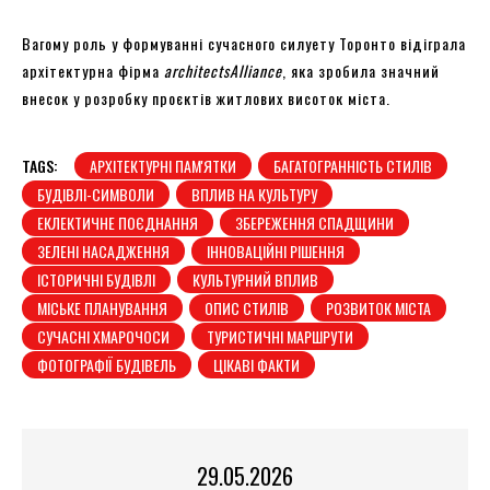
Вагому роль у формуванні сучасного силуету Торонто відіграла
архітектурна фірма
architectsAlliance
, яка зробила значний
внесок у розробку проєктів житлових висоток міста.
TAGS:
АРХІТЕКТУРНІ ПАМ'ЯТКИ
БАГАТОГРАННІСТЬ СТИЛІВ
БУДІВЛІ-СИМВОЛИ
ВПЛИВ НА КУЛЬТУРУ
ЕКЛЕКТИЧНЕ ПОЄДНАННЯ
ЗБЕРЕЖЕННЯ СПАДЩИНИ
ЗЕЛЕНІ НАСАДЖЕННЯ
ІННОВАЦІЙНІ РІШЕННЯ
ІСТОРИЧНІ БУДІВЛІ
КУЛЬТУРНИЙ ВПЛИВ
МІСЬКЕ ПЛАНУВАННЯ
ОПИС СТИЛІВ
РОЗВИТОК МІСТА
СУЧАСНІ ХМАРОЧОСИ
ТУРИСТИЧНІ МАРШРУТИ
ФОТОГРАФІЇ БУДІВЕЛЬ
ЦІКАВІ ФАКТИ
29.05.2026