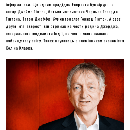
інформатики. Ще одним прадідом Евереста був хірург та
автор Джеймс Гінтон, батько математика Чарльза Говарда
Гінтона. Татом Джеффрі був ентомолог Говард Гінтон. А своє
друге ім’я, Еверест, він отримав на честь родича Джорджа,
генерального геодезиста Індії, на честь якого названо
найвищу гору світу. Також науковець є племінником економіста
Коліна Кларка.