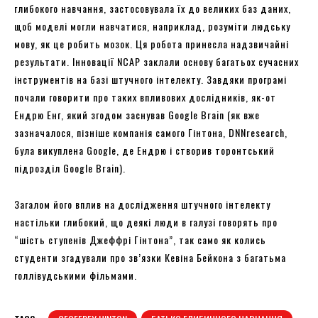
глибокого навчання, застосовувала їх до великих баз даних,
щоб моделі могли навчатися, наприклад, розуміти людську
мову, як це робить мозок. Ця робота принесла надзвичайні
результати. Інновації NCAP заклали основу багатьох сучасних
інструментів на базі штучного інтелекту. Завдяки програмі
почали говорити про таких впливових дослідників, як-от
Ендрю Енґ, який згодом заснував Google Brain (як вже
зазначалося, пізніше компанія самого Гінтона, DNNresearch,
була викуплена Google, де Ендрю і створив торонтський
підрозділ Google Brain).
Загалом його вплив на дослідження штучного інтелекту
настільки глибокий, що деякі люди в галузі говорять про
“шість ступенів Джеффрі Гінтона”, так само як колись
студенти згадували про зв’язки Кевіна Бейкона з багатьма
голлівудськими фільмами.