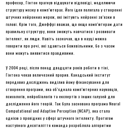
професор, Гінтон прагнув відшукати відповіді, моделюючи
структуру мозку в комп’ютерах. Його ідея полягала у створенні
штучних нейронних мереж, які імітують нейронні зв’язки в
голові. Крім того, Джеффрі вважав, що якщо комп’ютерам дати
правильну структуру, вони зможуть навчатися і розвивати
інтелект, як люди. Навіть зазначав, що в науці можна
говорити про речі, які здаються божевільними, бо з часом
вони можуть виявитися правдивими.
У 2004 році, після понад двадцяти років роботи в тіні,
Гінтона чекав величезний прорив. Канадський інститут
передових досліджень виділив йому фінансування для
створення програми, яка об’єднала комп’ютерних науковців,
психологів, нейробіологів та експертів з інших галузей для
дослідження його теорій. Так була заснована програма Neural
Computational and Adaptive Perception (NCAP), яка стала
однією з провідних у сфері штучного інтелекту. Протягом
наступного десятиліття команда розробляла алгоритми