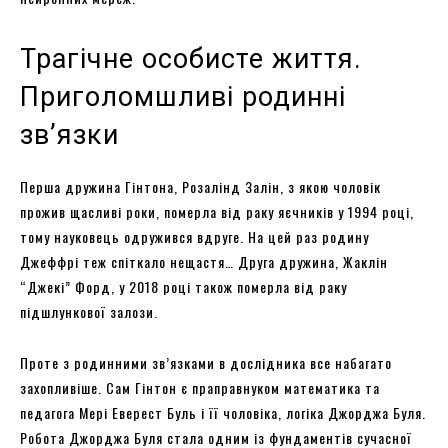
Трагічне особисте життя.
Приголомшливі родинні
зв’язки
Перша дружина Гінтона, Розалінд Залін, з якою чоловік
прожив щасливі роки, померла від раку яєчників у 1994 році,
тому науковець одружився вдруге. На цей раз родину
Джеффрі теж спіткало нещастя… Друга дружина, Жаклін
“Джекі” Форд, у 2018 році також померла від раку
підшлункової залози.
Проте з родинними зв’язками в дослідника все набагато
захопливіше. Сам Гінтон є праправнуком математика та
педагога Мері Еверест Буль і її чоловіка, логіка Джорджа Буля.
Робота Джорджа Буля стала одним із фундаментів сучасної