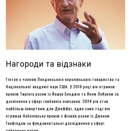
Нагороди та відзнаки
Гінтон є членом Лондонського королівського товариства та
Національної академії наук США. У 2018 році він отримав
премію Тюрінга разом із Йошуа Бенджіо та Яном ЛеКуном за
досягнення у сфері глибокого навчання. 2024 рік став
найбільш повортним для Джеффрі, адже саме тоді він
отримав Нобелівську премію з фізики разом із Джоном
Гопфілдом за фундаментальні дослідження у сфері
нейронних мереж.