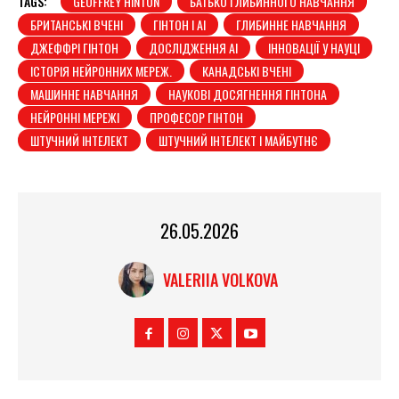
TAGS:
GEOFFREY HINTON
БАТЬКО ГЛИБИННОГО НАВЧАННЯ
БРИТАНСЬКІ ВЧЕНІ
ГІНТОН І AI
ГЛИБИННЕ НАВЧАННЯ
ДЖЕФФРІ ГІНТОН
ДОСЛІДЖЕННЯ AI
ІННОВАЦІЇ У НАУЦІ
ІСТОРІЯ НЕЙРОННИХ МЕРЕЖ.
КАНАДСЬКІ ВЧЕНІ
МАШИННЕ НАВЧАННЯ
НАУКОВІ ДОСЯГНЕННЯ ГІНТОНА
НЕЙРОННІ МЕРЕЖІ
ПРОФЕСОР ГІНТОН
ШТУЧНИЙ ІНТЕЛЕКТ
ШТУЧНИЙ ІНТЕЛЕКТ І МАЙБУТНЄ
26.05.2026
VALERIIA VOLKOVA