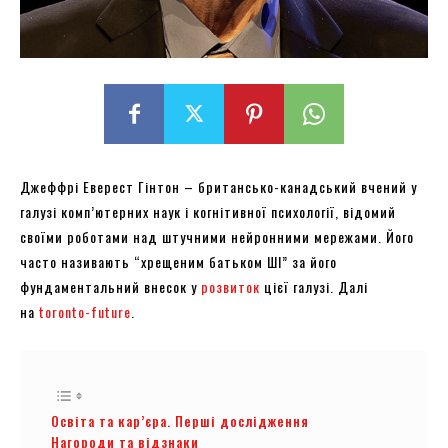
Джеффрі Еверест Гінтон – британсько-канадський вчений у
галузі комп’ютерних наук і когнітивної психології, відомий
своїми роботами над штучними нейронними мережами. Його
часто називають “хрещеним батьком ШІ” за його
фундаментальний внесок у
розвиток
цієї галузі. Далі
на
toronto-future
.
Освіта та кар’єра. Перші дослідження
Нагороди та відзнаки