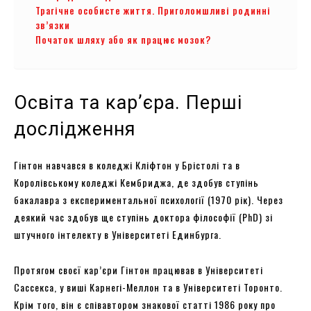
Трагічне особисте життя. Приголомшливі родинні
зв’язки
Початок шляху або як працює мозок?
Освіта та кар’єра. Перші
дослідження
Гінтон навчався в коледжі Кліфтон у Брістолі та в
Королівському коледжі Кембриджа, де здобув ступінь
бакалавра з експериментальної психології (1970 рік). Через
деякий час здобув ще ступінь доктора філософії (PhD) зі
штучного інтелекту в Університеті Единбурга.
Протягом своєї кар’єри Гінтон працював в Університеті
Сассекса, у виші Карнегі-Меллон та в Університеті Торонто.
Крім того, він є співавтором знакової статті 1986 року про