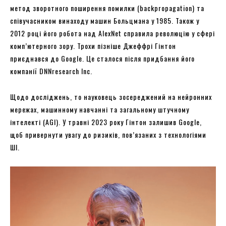
метод зворотного поширення помилки (backpropagation) та
співучасником винаходу машин Больцмана у 1985. Також у
2012 році його робота над AlexNet справила революцію у сфері
комп’ютерного зору. Трохи пізніше Джеффрі Гінтон
приєднався до Google. Це сталося після придбання його
компанії DNNresearch Inc.
Щодо досліджень, то науковець зосереджений на нейронних
мережах, машинному навчанні та загальному штучному
інтелекті (AGI). У травні 2023 року Гінтон залишив Google,
щоб привернути увагу до ризиків, пов’язаних з технологіями
ШІ.