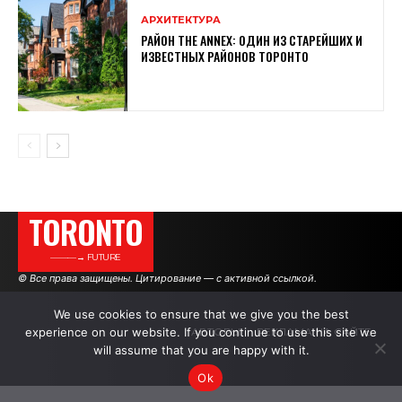
АРХИТЕКТУРА
РАЙОН THE ANNEX: ОДИН ИЗ СТАРЕЙШИХ И
ИЗВЕСТНЫХ РАЙОНОВ ТОРОНТО
TORONTO
———→ FUTURE
© Все права защищены. Цитирование — с активной ссылкой.
We use cookies to ensure that we give you the best
experience on our website. If you continue to use this site we
АВТОРЫ
РЕКЛАМА НА САЙТЕ
will assume that you are happy with it.
Ok
.
.
.