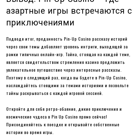
азартные игры встречаются с
приключениями
Подводя итог, преданность Pin-Up Casino рассказу историй
через свои темы добавляет уровень интриги, выходящей за
рамки типичных онлайн-игр. Тайна, стоящая на каждой теме,
является свидетельством стремления казино предложить
увлекательное путешествие через интересные рассказы.
Поэтому в следующий раз, когда вы будете в Pin-Up Casino,
наслаждайтесь стоящими за темами историями и позвольте
тайны раскрываться с каждой игровой сессией.
Откройте для себя ретро-обаяние, дикие приключения и
космические чудеса в Pin Up Casino прямо сейчас!
Присоединяйтесь к поездке и открывайте собственные
истории во время игры.