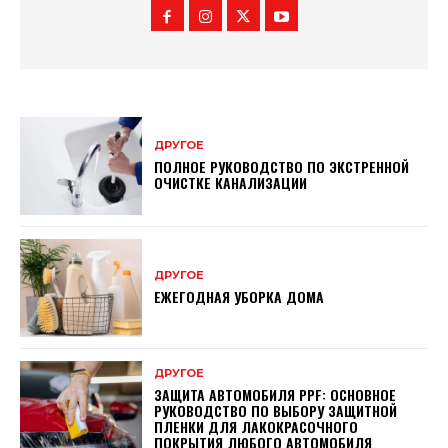
ДРУГОЕ
ПОЛНОЕ РУКОВОДСТВО ПО ЭКСТРЕННОЙ
ОЧИСТКЕ КАНАЛИЗАЦИИ
ДРУГОЕ
ЕЖЕГОДНАЯ УБОРКА ДОМА
ДРУГОЕ
ЗАЩИТА АВТОМОБИЛЯ PPF: ОСНОВНОЕ
РУКОВОДСТВО ПО ВЫБОРУ ЗАЩИТНОЙ
ПЛЕНКИ ДЛЯ ЛАКОКРАСОЧНОГО
ПОКРЫТИЯ ЛЮБОГО АВТОМОБИЛЯ