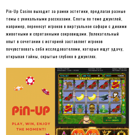
Pin-Up Casino выходит за рамки эстетики, предлагая разные
темы с уникальными рассказами. Слоты по теме джунглей,
например, перенесут игроков в виртуальное сафари с дикими
животными и спрятанными сокровищами. Увлекательный
опыт в сочетании с историей заставляет игроков
почувствовать себя исследователями, которые ищут удачу,
открывая тайны, скрытые глубоко в джунглях.