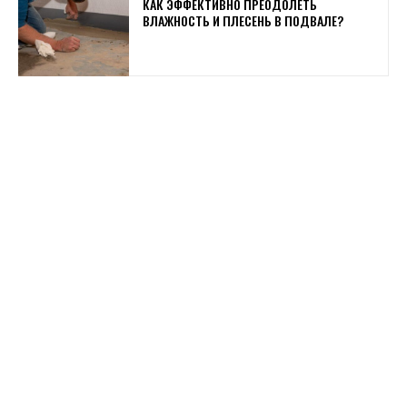
КАК ЭФФЕКТИВНО ПРЕОДОЛЕТЬ
ВЛАЖНОСТЬ И ПЛЕСЕНЬ В ПОДВАЛЕ?