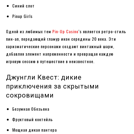
Синий слот
Pinup Girls
Одной из любимых тем
Pin-Up Casino
‘s является ретро-стиль
пин-ап, передающий гламур икон середины 20 века. Эти
харизматические персонажи создают винтажный шарм,
добавляя элемент напряженности и превращая каждую
игровую сессию в путешествие в неизвестное.
Джунгли Квест: дикие
приключения за скрытыми
сокровищами
Безумная Обезьяна
Фруктовый коктейль
Мощная дикая пантера