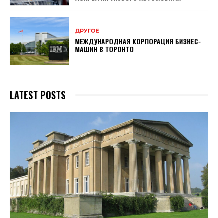
ДРУГОЕ
МЕЖДУНАРОДНАЯ КОРПОРАЦИЯ БИЗНЕС-
МАШИН В ТОРОНТО
LATEST POSTS