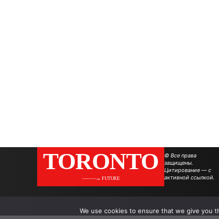
TORONTO
© Все права
защищены.
Цитирование — с
активной ссылкой.
———→ FUTURE
We use cookies to ensure that we give you th