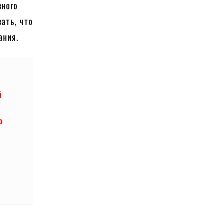
вного
ать, что
ания.
й
о