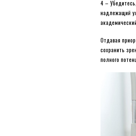
4 – Убедитесь
надлежащий ух
академический
Отдавая приор
сохранить зре
полного потен