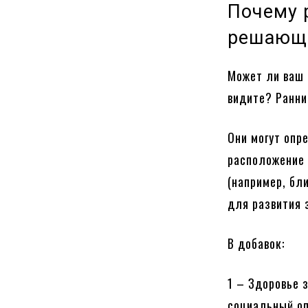
Почему 
решающи
Может ли ваш 
видите? Ранни
Они могут опр
расположение 
(например, бл
для развития 
В добавок:
1 – Здоровье 
социальный оп