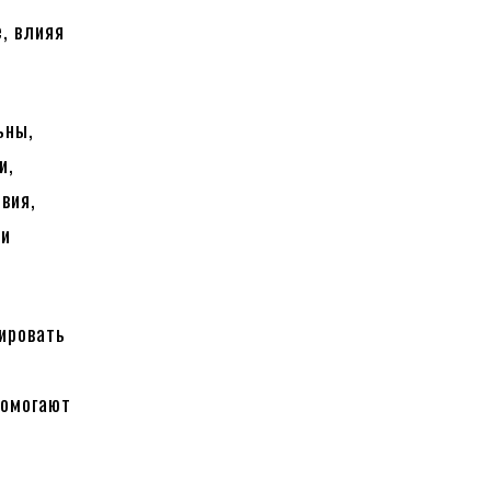
, влияя
ьны,
и,
вия,
 и
ировать
помогают