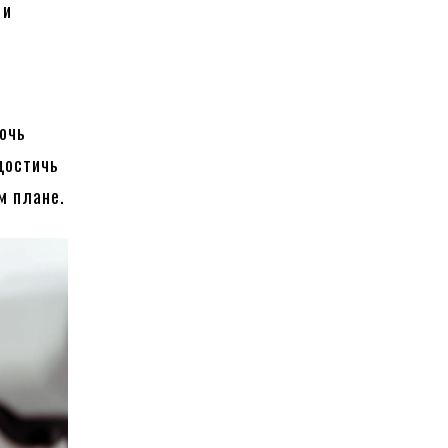
 и
мочь
достичь
м плане.