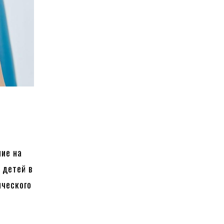
ние на
 детей в
ического