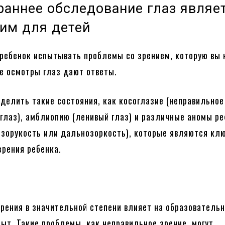
раннее обследование глаз являе
м для детей
ребенок испытывать проблемы со зрением, которую вы 
е осмотры глаз дают ответы.
еделить такие состояния, как косоглазие (неправильное
глаз), амблиопию (ленивый глаз) и различные аномы р
изорукость или дальнозоркость), которые являются кл
зрения ребенка.
зрения в значительной степени влияет на образователь
ыт. Такие проблемы, как неправильное зрение, могут