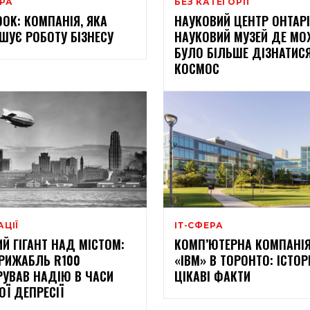
ЕРА
БЕЗ КАТЕГОРІЇ
OOK: КОМПАНІЯ, ЯКА
НАУКОВИЙ ЦЕНТР ОНТАРІ
ШУЄ РОБОТУ БІЗНЕСУ
НАУКОВИЙ МУЗЕЙ ДЕ М
БУЛО БІЛЬШЕ ДІЗНАТИС
КОСМОС
АЦІЇ
ІТ-СФЕРА
ИЙ ГІГАНТ НАД МІСТОМ:
КОМП’ЮТЕРНА КОМПАНІ
РИЖАБЛЬ R100
«IBM» В ТОРОНТО: ІСТОР
УВАВ НАДІЮ В ЧАСИ
ЦІКАВІ ФАКТИ
ОЇ ДЕПРЕСІЇ