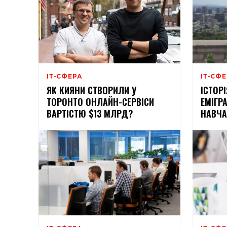
ІТ-СФЕРА
ІТ-СФ
ЯК КИЯНИ СТВОРИЛИ У
ІСТОР
ТОРОНТО ОНЛАЙН-СЕРВІСИ
ЕМІГР
ВАРТІСТЮ $13 МЛРД?
НАВЧА