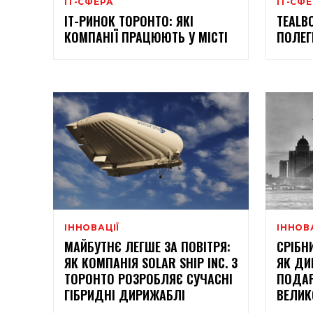
ІТ-СФЕРА
ІТ-СФ
ІТ-РИНОК ТОРОНТО: ЯКІ
TEALB
КОМПАНІЇ ПРАЦЮЮТЬ У МІСТІ
ПОЛЕГ
ІННОВАЦІЇ
ІННОВ
МАЙБУТНЄ ЛЕГШЕ ЗА ПОВІТРЯ:
СРІБН
ЯК КОМПАНІЯ SOLAR SHIP INC. З
ЯК ДИ
ТОРОНТО РОЗРОБЛЯЄ СУЧАСНІ
ПОДАР
ГІБРИДНІ ДИРИЖАБЛІ
ВЕЛИК