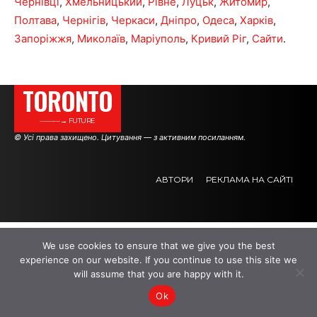
Чернівці
,
Хмельницький
,
Рівне
,
Луцьк
,
Житомир
,
Полтава
,
Чернігів
,
Черкаси
,
Дніпро
,
Одеса
,
Харків
,
Запоріжжя
,
Миколаїв
,
Маріуполь
,
Кривий Ріг
,
Сайти
.
TORONTO
———→ FUTURE
© Усі права захищено. Цитування — з активним посиланням.
АВТОРИ
РЕКЛАМА НА САЙТІ
.
.
.
We use cookies to ensure that we give you the best
experience on our website. If you continue to use this site we
will assume that you are happy with it.
Ok