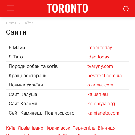
TORONTO
Home
Сайти
Сайти
Я Мама
imom.today
Я Тато
idad.today
Породи собак та котів
tvaryny.com
Кращі ресторани
bestrest.com.ua
Новини України
ozemat.com
Сайт Калуша
kalush.eu
Сайт Коломиї
kolomyia.org
Сайт Камянець-Подільського
kamianets.com
Київ
,
Львів
,
Івано-Франківськ
,
Тернопіль
,
Вінниця
,