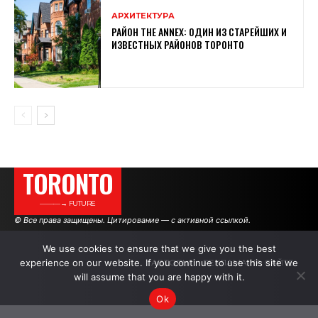
АРХИТЕКТУРА
РАЙОН THE ANNEX: ОДИН ИЗ СТАРЕЙШИХ И
ИЗВЕСТНЫХ РАЙОНОВ ТОРОНТО
TORONTO
———→ FUTURE
© Все права защищены. Цитирование — с активной ссылкой.
We use cookies to ensure that we give you the best
experience on our website. If you continue to use this site we
АВТОРЫ
РЕКЛАМА НА САЙТЕ
will assume that you are happy with it.
Ok
.
.
.