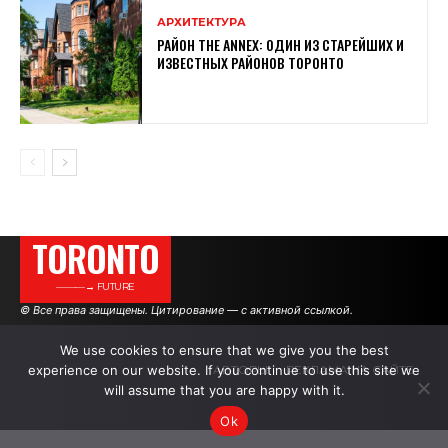
АРХИТЕКТУРА
РАЙОН THE ANNEX: ОДИН ИЗ СТАРЕЙШИХ И
ИЗВЕСТНЫХ РАЙОНОВ ТОРОНТО
TORONTO
———→ FUTURE
© Все права защищены. Цитирование — с активной ссылкой.
We use cookies to ensure that we give you the best
experience on our website. If you continue to use this site we
АВТОРЫ
РЕКЛАМА НА САЙТЕ
will assume that you are happy with it.
Ok
.
.
.