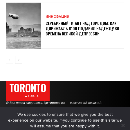
ИННОВАЦИИ
СЕРЕБРЯНЫЙ ГИГАНТ НАД ГОРОДОМ: КАК
ДИРИЖАБЛЬ R100 ПОДАРИЛ НАДЕЖДУ ВО
ВРЕМЕНА ВЕЛИКОЙ ДЕПРЕССИИ
TORONTO
———→ FUTURE
© Все права защищены. Цитирование — с активной ссылкой.
We use cookies to ensure that we give you the best
experience on our website. If you continue to use this site we
АВТОРЫ
РЕКЛАМА НА САЙТЕ
will assume that you are happy with it.