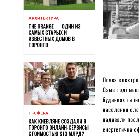
АРХИТЕКТУРА
THE GRANGE — ОДИН ИЗ
САМЫХ СТАРЫХ И
ИЗВЕСТНЫХ ДОМОВ В
ТОРОНТО
Поява електрое
Саме тоді меш
будинках та і
населення еле
ІТ-СФЕРА
надавали послу
КАК КИЕВЛЯНЕ СОЗДАЛИ В
ТОРОНТО ОНЛАЙН-СЕРВИСЫ
енергетична с
СТОИМОСТЬЮ $13 МЛРД?