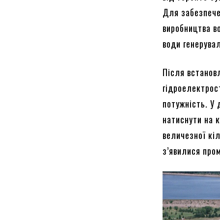
Для забезпече
виробництва в
води генерува
Після встанов
гідроелектрос
потужність. У 
натиснути на 
величезної кі
з’явилися пром