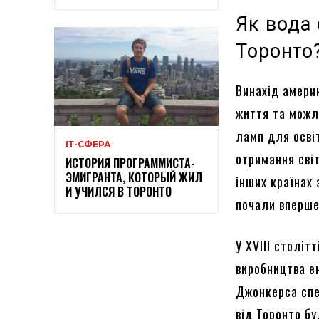
Як вода 
Торонто
Винахід амери
життя та можл
ламп для осві
ІТ-СФЕРА
отримання сві
ИСТОРИЯ ПРОГРАММИСТА-
ЭМИГРАНТА, КОТОРЫЙ ЖИЛ
інших країнах
И УЧИЛСЯ В ТОРОНТО
почали вперше
У XVIII століт
виробництва е
Джонкерса спе
від Торонто бу