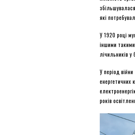
збільшувалася
які потребувал
У 1920 році м
іншими такими
лічильників у
У період війн
енергетичних 
електроенергі
років освітлен