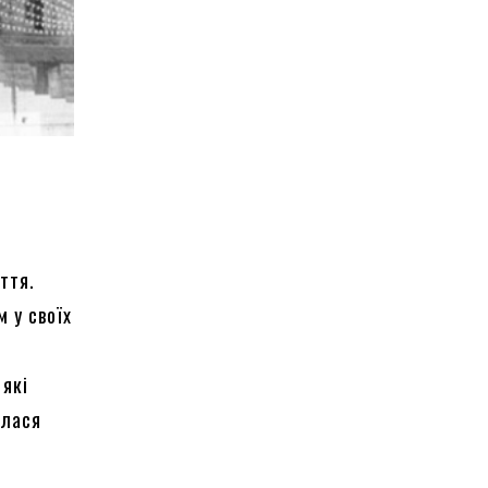
ття.
 у своїх
 які
алася