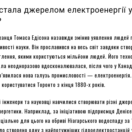
стала джерелом електроенергії 
?
канця Томаса Едісона назавжди змінив уявлення людей 
ивості науки. Він прославився на весь світ завдяки ств
тлення, якими користуються мільйони людей. Його техн
тла неодноразово вдосконалювалася, після чого у Канад
 з’явилася нова галузь промисловості — електроенергія
 користуватися Торонто з кінця 1880-х років.
ті інженери та науковці навчилися створювати різні дже
нергетики. Наприклад, за ініціативою підприємця Деніє
ціально для цього на обриві Ніагарського водоспаду за
ло створено одну з найпотужніших гідроелектростанцій у