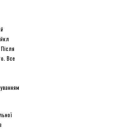
ий
айкл
 Після
то. Все
туванням
льної
в