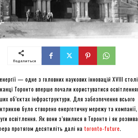
Поделиться
нергії — одне з головних наукових інновацій XVIII столі
канці Торонто вперше почали користуватися освітленням
нших об’єктах інфраструктури. Для забезпечення всього
ктрикою було створено енергетичну мережу та компанії,
ги освітлення. Як вони з’явилися в Торонто і як розвив
фера протягом десятиліть далі на
toronto-future
.