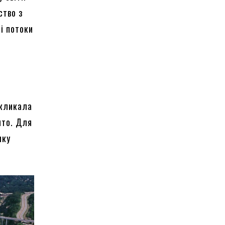
ство з
і потоки
акликала
нто. Для
ику