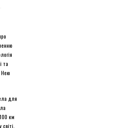
у
про
оренню
ологія
і та
. Нею
рела для
ела
 100 км
 світі.