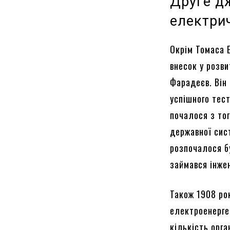
Друге дж
електрич
Окрім Томаса 
внесок у розв
Фарадеєв. Він
успішного тест
почалося з тог
державної сис
розпочалося б
займався інжен
Також 1908 ро
електроенергет
кількість орга