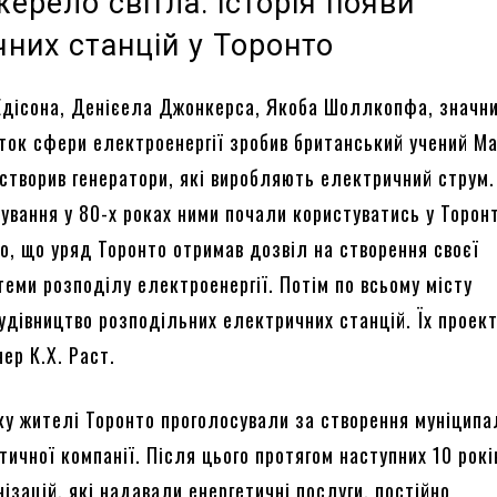
ерело світла: історія появи
них станцій у Торонто
Едісона, Денієела Джонкерса, Якоба Шоллкопфа, значн
иток сфери електроенергії зробив британський учений М
 створив генератори, які виробляють електричний струм.
ування у 80-х роках ними почали користуватись у Торон
о, що уряд Торонто отримав дозвіл на створення своєї
теми розподілу електроенергії. Потім по всьому місту
удівництво розподільних електричних станцій. Їх проек
ер К.Х. Раст.
ку жителі Торонто проголосували за створення муніципа
ичної компанії. Після цього протягом наступних 10 рокі
нізацій, які надавали енергетичні послуги, постійно