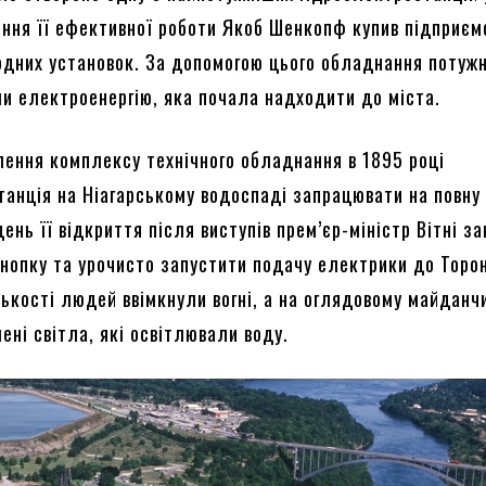
ння її ефективної роботи Якоб Шенкопф купив підприєм
одних установок. За допомогою цього обладнання потужн
ли електроенергію, яка почала надходити до міста.
лення комплексу технічного обладнання в 1895 році
танція на Ніагарському водоспаді запрацювати на повну
день її відкриття після виступів прем’єр-міністр Вітні з
кнопку та урочисто запустити подачу електрики до Торо
лькості людей ввімкнули вогні, а на оглядовому майданч
ені світла, які освітлювали воду.