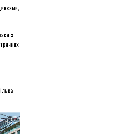
динками,
лася з
ктричних
и
кілька