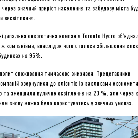
 через значний приріст населення та забудову міста бу
и висвітлення.
уніципальна енергетична компанія Toronto Hydro об’єдна
 ж компаніями, внаслідок чого сталося збільшення еле
 будинках на 95%.
и попит споживання тимчасово знизився. Представники
компаній звернулися до клієнтів із закликами економит
ю та зменшили вуличне освітлення на 20 %, але через 
ням знову можна було користуватись у звичних умовах.