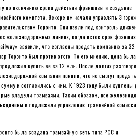
ny по окончанию срока действия франшизы и создание
амвайного комитета. Вскоре им начали управлять 3 горо
равительством Торонто. Они взяли под контроль движе
сех железнодорожных линиях, когда истек срок франшиз
ailway» заявили, что согласны продать компанию за 32
мэр Торонто был против этого. По его мнению, цена был
предложил купить ее за 12 млн. После долгих разговор
лезнодорожной компании поняли, что не смогут продать
сумму и согласились с ним. К 1923 году были куплены 
орые владели трамваями. Таким образом, все железнод
бъединены и подлежали управлению трамвайной комисс
оронто была создана трамвайную сеть типа PCC и