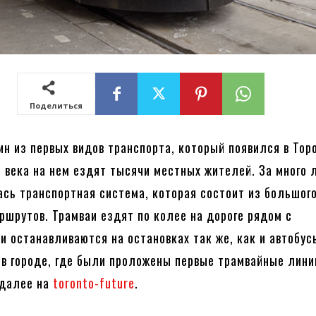
Поделиться
н из первых видов транспорта, который появился в Тор
I века на нем ездят тысячи местных жителей. За много 
ась транспортная система, которая состоит из большог
ршрутов. Трамваи ездят по колее на дороге рядом с
и останавливаются на остановках так же, как и автобус
 в городе, где были проложены первые трамвайные лини
 далее на
toronto-future
.