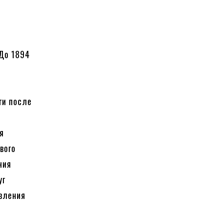
 До 1894
ги после
я
вого
ния
уг
вления