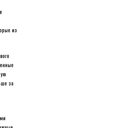
е
орые из
вого
женные
тую
ьше за
о
ими
тажные