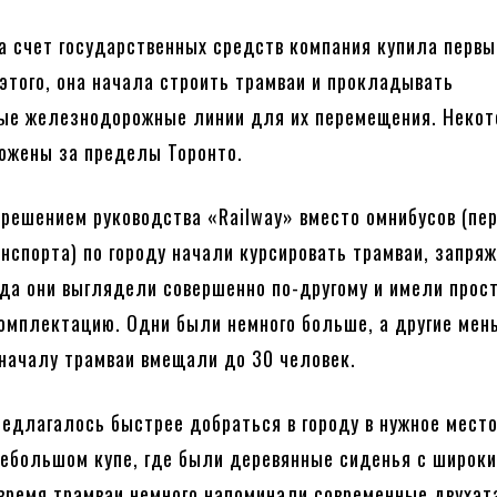
за счет государственных средств компания купила первы
 этого, она начала строить трамваи и прокладывать
ые железнодорожные линии для их перемещения. Некот
ложены за пределы Торонто.
а решением руководства «Railway» вместо омнибусов (пер
анспорта) по городу начали курсировать трамваи, запря
да они выглядели совершенно по-другому и имели прос
омплектацию. Одни были немного больше, а другие мен
началу трамваи вмещали до 30 человек.
едлагалось быстрее добраться в городу в нужное мест
небольшом купе, где были деревянные сиденья с широк
 время трамваи немного напоминали современные двухэ