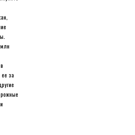
жан,
ние
ы.
 млн
а
ов
 ее за
другие
орожные
ии