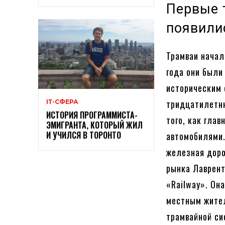
Первые 
появили
Трамваи начал
года они были
историческим 
тридцатилетн
ІТ-СФЕРА
ИСТОРИЯ ПРОГРАММИСТА-
того, как гла
ЭМИГРАНТА, КОТОРЫЙ ЖИЛ
И УЧИЛСЯ В ТОРОНТО
автомобилями.
железная доро
рынка Лаврент
«Railway». Он
местным жител
трамвайной си