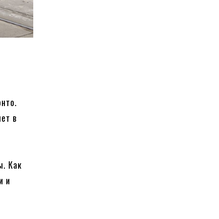
онто.
лет в
о
ы. Как
и и