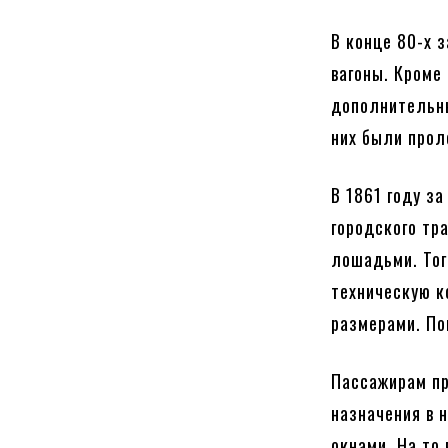
В конце 80-х 
вагоны. Кроме
дополнительн
них были про
В 1861 году з
городского тр
лошадьми. Тог
техническую к
размерами. По
Пассажирам пр
назначения в 
окнами. На то