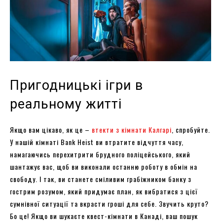
Пригодницькі ігри в
реальному житті
Якщо вам цікаво, як це –
втекти з кімнати Калгарі
, спробуйте.
У нашій кімнаті Bank Heist ви втратите відчуття часу,
намагаючись перехитрити брудного поліцейського, який
шантажує вас, щоб ви виконали останню роботу в обмін на
свободу. І так, ви станете сміливим грабіжником банку з
гострим розумом, який придумає план, як вибратися з цієї
сумнівної ситуації та вкрасти гроші для себе. Звучить круто?
Бо це! Якщо ви шукаєте квест-кімнати в Канаді, ваш пошук