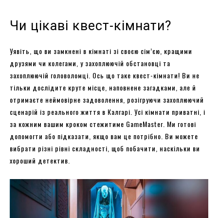
Чи цікаві квест-кімнати?
Уявіть, що ви замкнені в кімнаті зі своєю сім’єю, кращими
друзями чи колегами, у захоплюючій обстановці та
захоплюючій головоломці. Ось що таке квест-кімнати! Ви не
тільки дослідите круте місце, наповнене загадками, але й
отримаєте неймовірне задоволення, розігруючи захоплюючий
сценарій із реального життя в Калгарі. Усі кімнати приватні, і
за кожним вашим кроком стежитиме GameMaster. Ми готові
допомогти або підказати, якщо вам це потрібно. Ви можете
вибрати різні рівні складності, щоб побачити, наскільки ви
хороший детектив.