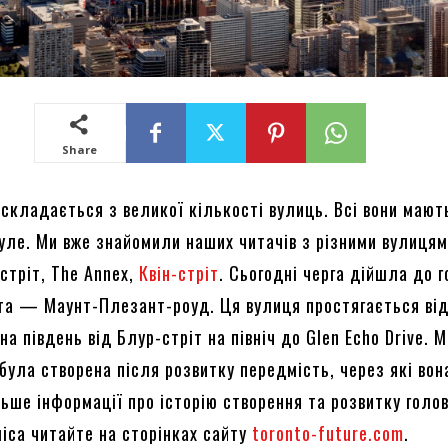
Share
 складається з великої кількості вулиць. Всі вони мают
нуле. Ми вже знайомили наших читачів з різними вулиця
стріт, The Annex,
Квін-стріт
. Сьогодні черга дійшла до 
ста — Маунт-Плезант-роуд. Ця вулиця простягається ві
на південь від Блур-стріт на північ до Glen Echo Drive. 
була створена після розвитку передмість, через які вон
ьше інформації про історію створення та розвитку голо
ліса читайте на сторінках сайту
toronto-future.com
.