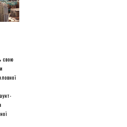
ь свою
ми
головної
д
Маунт-
а
вної