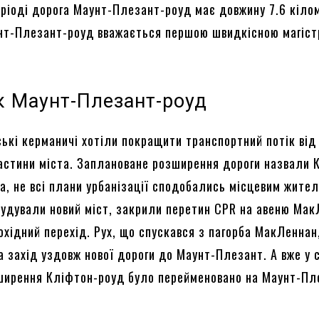
еріоді дорога Маунт-Плезант-роуд має довжину 7.6 кіло
нт-Плезант-роуд вважається першою швидкісною магіс
к Маунт-Плезант-роуд
ські керманичі хотіли покращити транспортний потік від
астини міста. Заплановане розширення дороги назвали 
а, не всі плани урбанізації сподобались місцевим жител
будували новий міст, закрили перетин CPR на авеню Мак
хідний перехід. Рух, що спускався з пагорба МакЛеннан
 захід уздовж нової дороги до Маунт-Плезант. А вже у с
ширення Кліфтон-роуд було перейменовано на Маунт-Пл