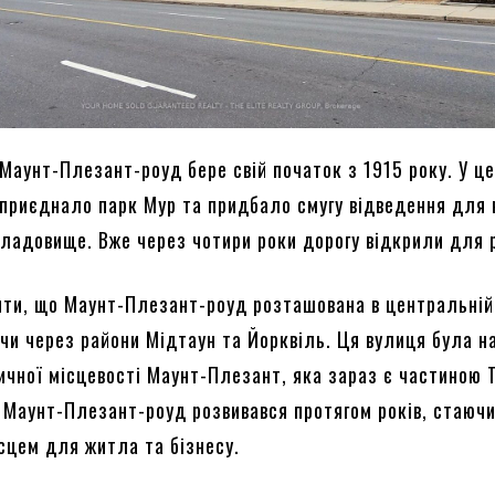
 Маунт-Плезант-роуд бере свій початок з 1915 року. У ц
 приєднало парк Мур та придбало смугу відведення для 
кладовище. Вже через чотири роки дорогу відкрили для 
ити, що Маунт-Плезант-роуд розташована в центральній
ячи через райони Мідтаун та Йорквіль. Ця вулиця була н
ричної місцевості Маунт-Плезант, яка зараз є частиною 
 Маунт-Плезант-роуд розвивався протягом років, стаюч
сцем для житла та бізнесу.