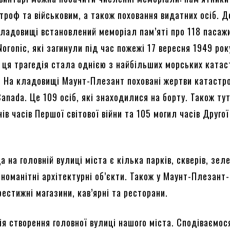
троф та військовим, а також поховання видатних осіб. Д
кладовищі встановлений меморіал пам’яті про 118 пасаж
oronic, які загинули під час пожежі 17 вересня 1949 рок
 ця трагедія стала однією з найбільших морських катас
и. На кладовищі Маунт-Плезант поховані жертви катастр
Canada. Це 109 осіб, які знаходилися на борту. Також тут
ів часів Першої світової війни та 105 могил часів Другої
 на головній вулиці міста є кілька парків, скверів, зел
зноманітні архітектурні об’єкти. Також у Маунт-Плезант
естижні магазини, кав’ярні та ресторани.
ія створення головної вулиці нашого міста. Сподіваємос