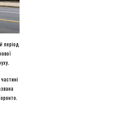
ей період
нової
руху.
 частині
азвана
Торонто.
и