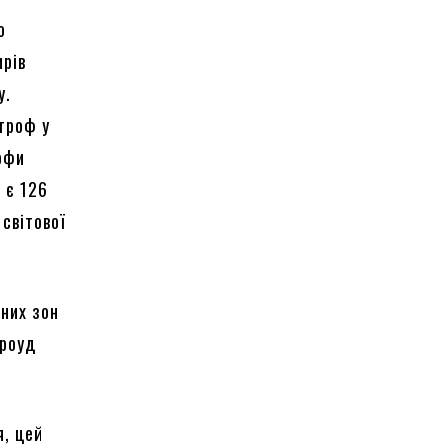
о
ирів
у.
троф у
офи
 є 126
 світової
ених зон
-роуд
я, цей