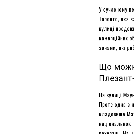
У сучасному п
Торонто, яка з
вулиці продов
комерційних о
зонами, які ро
Що можн
Плезант
На вулиці Мау
Проте одна з 
кладовище Мау
національною 
поховань. На 