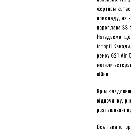
жертвам катас
прикладу, на 
пароплава SS N
Нагадаємо, що
історії Канад
рейсу 621 Air 
могили ветеран
війни.
Крім кладовища
відпочинку, рі
розташовані пр
Ось така істор