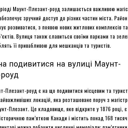
еріоді Маунт-Плезант-роуд залишається важливою магі
абезпечує зручний доступ до різних частин міста. Райо
жує розвиватися, з появою нових житлових комплексів т
б’єктів. Вулиця також славиться своїми парками та зел
блять її привабливою для мешканців та туристів.
а подивитися на вулиці Маунт-
-роуд
нт-Плезант-роуд є на що подивитися місцевим та турист
найважливіших локацій, яка розташоване поруч з магіст
нт-Плезант. Це кладовище, яке відкрите у 1876 році, є
історичною пам’яткою Канади і містить понад 168 тисяч
цвинтарі можна побачити численні меморіали: пам’ятники