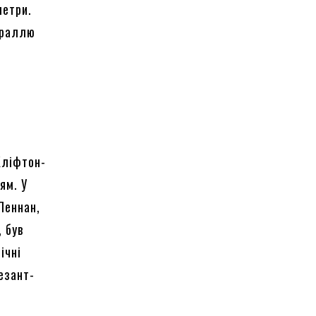
метри.
траллю
Кліфтон-
ям. У
Леннан,
, був
ічні
езант-