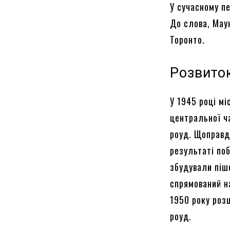
У сучасному п
До слова, Мау
Торонто.
Розвито
У 1945 році мі
центральної ч
роуд. Щоправд
результаті по
збудували пішо
спрямований на
1950 року роз
роуд.