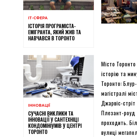
ІТ-СФЕРА
ІСТОРІЯ ПРОГРАМІСТА-
ЕМІГРАНТА, ЯКИЙ ЖИВ ТА
НАВЧАВСЯ В ТОРОНТО
Місто Торонто
історію та ми
Торонто: Блур-
магістралі мі
Джарвіс-стріт 
ІННОВАЦІЇ
Плезант-роуд 
СУЧАСНІ ВИКЛИКИ ТА
ІННОВАЦІЇ У САНТЕХНІЦІ
проходить. Біл
КОНДОМІНІУМІВ У ЦЕНТРІ
ТОРОНТО
вулиці мегапо