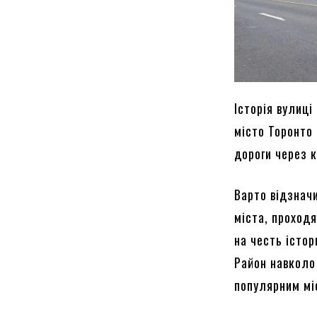
Історія вулиці
місто Торонто
дороги через 
Варто відзнач
міста, проход
на честь істо
Район навколо
популярним мі