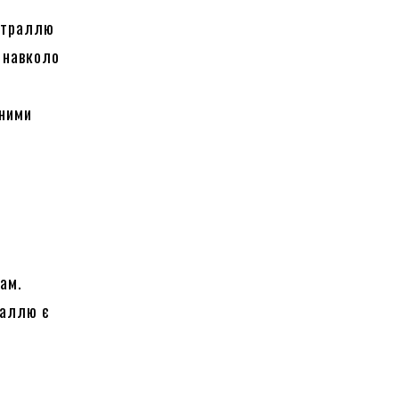
страллю
н навколо
а
еними
ам.
раллю є