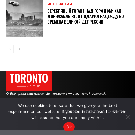
ИННОВАЦИИ
СЕРЕБРЯНЫЙ ГИГАНТ НАД ГОРОДОМ: КАК
ДИРИЖАБЛЬ R100 ПОДАРИЛ НАДЕЖДУ ВО
ВРЕМЕНА ВЕЛИКОЙ ДЕПРЕССИИ
TORONTO
———→ FUTURE
© Все права защищены. Цитирование — с активной ссылкой.
We use cookies to ensure that we give you the best
experience on our website. If you continue to use this site we
АВТОРЫ
РЕКЛАМА НА САЙТЕ
will assume that you are happy with it.
Ok
.
.
.