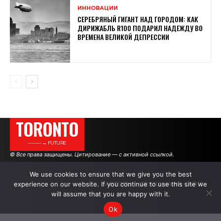
ИННОВАЦИИ
СЕРЕБРЯНЫЙ ГИГАНТ НАД ГОРОДОМ: КАК
ДИРИЖАБЛЬ R100 ПОДАРИЛ НАДЕЖДУ ВО
ВРЕМЕНА ВЕЛИКОЙ ДЕПРЕССИИ
TORONTO
———→ FUTURE
© Все права защищены. Цитирование — с активной ссылкой.
We use cookies to ensure that we give you the best
experience on our website. If you continue to use this site we
АВТОРЫ
РЕКЛАМА НА САЙТЕ
will assume that you are happy with it.
Ok
.
.
.